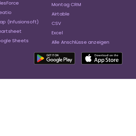
alesForce
Montag CRM
eatio
Airtable
ap (Infusionsoft)
CSV
martsheet
Excel
oogle Sheets
Alle Anschlüsse anzeigen