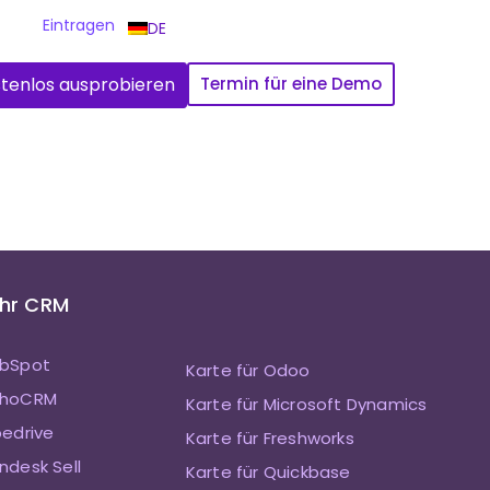
Eintragen
DE
tenlos ausprobieren
Termin für eine Demo
Ihr CRM
ubSpot
Karte für Odoo
ZohoCRM
Karte für Microsoft Dynamics
pedrive
Karte für Freshworks
ndesk Sell
Karte für Quickbase