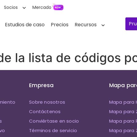
Socios
Mercado
Pru
Estudios de caso
Precios
Recursos
 de la lista de códigos p
Empresa
Mapa par
imiento
Sobre nosotros
Mapa para 
Contáctenos
Mapa para
s
Conviértase en socio
Mapa para P
ivo
Términos de servicio
Mapa para Z