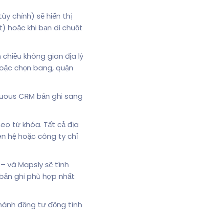
y chỉnh) sẽ hiển thị
) hoặc khi bạn di chuột
chiều không gian địa lý
hoặc chọn bang, quận
tuous CRM bản ghi sang
o từ khóa. Tất cả địa
n hệ hoặc công ty chỉ
 – và Mapsly sẽ tính
 bản ghi phù hợp nhất
ành động tự động tính