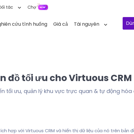
Đối tác
Chợ
Dùn
hiên cứu tình huống
Giá cả
Tài nguyên
n đồ tối ưu cho Virtuous CRM
yến tối ưu, quản lý khu vực trực quan & tự động hó
 tích hợp với Virtuous CRM và hiển thị dữ liệu của nó trên bản