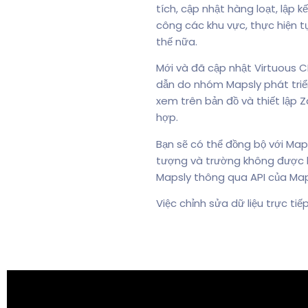
tích, cập nhật hàng loạt, lập
công các khu vực, thực hiện t
thế nữa.
Mới và đã cập nhật Virtuous C
dẫn do nhóm Mapsly phát triể
xem trên bản đồ và thiết lập 
hợp.
Bạn sẽ có thể đồng bộ với Map
tượng và trường không được hỗ
Mapsly thông qua API của Map
Việc chỉnh sửa dữ liệu trực t