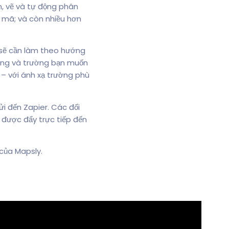
n, vẽ và tự động phân
t mã; và còn nhiều hơn
 sẽ cần làm theo hướng
ợng và trường bạn muốn
 – với ánh xạ trường phù
i đến Zapier. Các đối
 được đẩy trực tiếp đến
của Mapsly.