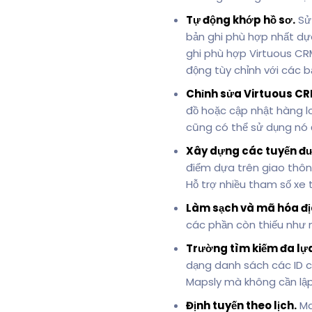
Tự động khớp hồ sơ.
Sử
bản ghi phù hợp nhất dự
ghi phù hợp Virtuous CR
động tùy chỉnh với các b
Chỉnh sửa Virtuous CRM
đồ hoặc cập nhật hàng l
cũng có thể sử dụng nó 
Xây dựng các tuyến đườn
điểm dựa trên giao thông 
Hỗ trợ nhiều tham số xe 
Làm sạch và mã hóa đị
các phần còn thiếu như 
Trường tìm kiếm đa lự
dạng danh sách các ID c
Mapsly mà không cần lập 
Định tuyến theo lịch.
Ma