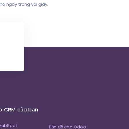
o ngày trong vài giây.
o CRM của bạn
 HubSpot
Bản đồ cho Odoo