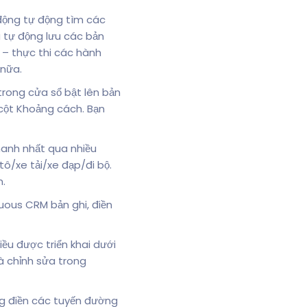
động tự động tìm các
 tự động lưu các bản
 – thực thi các hành
 nữa.
rong cửa sổ bật lên bản
 cột Khoảng cách. Bạn
anh nhất qua nhiều
tô/xe tải/xe đạp/đi bộ.
n.
tuous CRM bản ghi, điền
ều được triển khai dưới
à chỉnh sửa trong
ng điền các tuyến đường