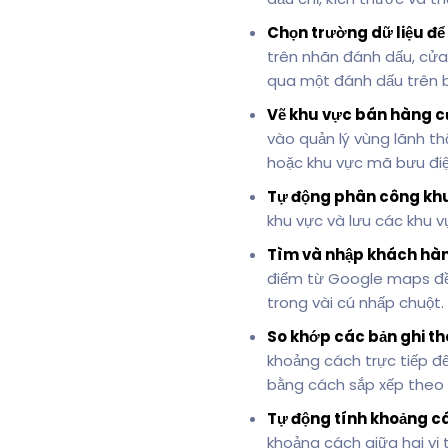
Chọn trường dữ liệu để 
trên nhãn đánh dấu, cửa 
qua một đánh dấu trên b
Vẽ khu vực bán hàng củ
vào quản lý vùng lãnh t
hoặc khu vực mã bưu điệ
Tự động phân công kh
khu vực và lưu các khu v
Tìm và nhập khách hàn
điểm từ Google maps đều
trong vài cú nhấp chuột.
So khớp các bản ghi t
khoảng cách trực tiếp đế
bằng cách sắp xếp theo
Tự động tính khoảng c
khoảng cách giữa hai vị tr