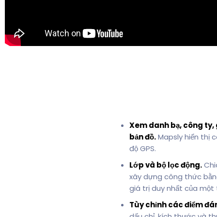
Xem danh bạ, công ty, 
bản đồ.
Mapsly hiển thị c
độ GPS.
Lớp và bộ lọc động.
Chia
xây dựng công thức bằng
giá trị duy nhất của một
Tùy chỉnh các điểm đán
dấu chỉ, kích thước và 