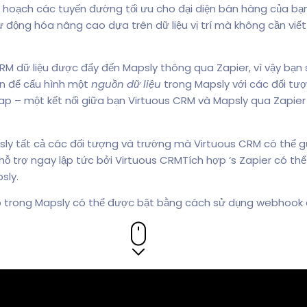
 kế hoạch các tuyến đường tối ưu cho đại diện bán hàng của bạ
ự động hóa nâng cao dựa trên dữ liệu vị trí mà không cần viế
RM dữ liệu được đẩy đến Mapsly thông qua Zapier, vì vậy bạn
n để cấu hình một
nguồn dữ liệu
trong Mapsly với các đối tư
Zap – một kết nối giữa bạn Virtuous CRM và Mapsly qua Zapier
sly tất cả các đối tượng và trường mà Virtuous CRM có thể gử
 trợ ngay lập tức bởi Virtuous CRMTích hợp ‘s Zapier có thể
sly.
iếp trong Mapsly có thể được bật bằng cách sử dụng webhook 