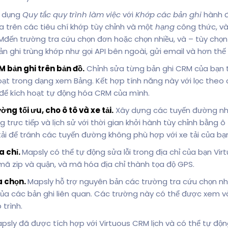
 dụng
Quy tắc quy trình làm việc
với
Khớp các bản ghi
hành 
a trên các tiêu chí khớp tùy chỉnh và một
hạng
công thức, và
Mđến trường tra cứu chọn đơn hoặc chọn nhiều, và – tùy chọn
ản ghi trùng khớp như gọi API bên ngoài, gửi email và hơn thế
 bản ghi trên bản đồ.
Chỉnh sửa từng bản ghi CRM của bạn t
oạt trong dạng xem Bảng. Kết hợp tính năng này với lọc theo
để kích hoạt tự động hóa CRM của mình.
g tối ưu, cho ô tô và xe tải.
Xây dựng các tuyến đường nh
trực tiếp và lịch sử với thời gian khởi hành tùy chỉnh bằng ô 
tải để tránh các tuyến đường không phù hợp với xe tải của bạ
a chỉ.
Mapsly có thể tự động sửa lỗi trong địa chỉ của bạn Vir
mã zip và quận, và mã hóa địa chỉ thành tọa độ GPS.
a chọn.
Mapsly hỗ trợ nguyên bản các trường tra cứu chọn nhi
ủa các bản ghi liên quan. Các trường này có thể được xem v
trình.
psly đã được tích hợp với Virtuous CRM lịch và có thể tự độ