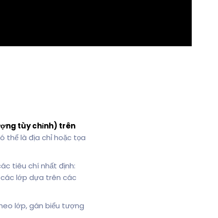
ượng tùy chỉnh) trên
ó thể là địa chỉ hoặc tọa
c tiêu chí nhất định:
 các lớp dựa trên các
heo lớp, gán biểu tượng