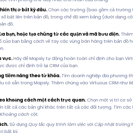
hiển thị ở bất kỳ đâu.
Chọn các trường (bao gồm cả trường tù
sổ bật lên trên bản đồ, trong chế độ xem bảng (dưới dạng cột
ản đồ.
a bạn, hoặc tạo chúng từ các quận và mã bưu điện.
Thêm 
hổ của bạn bằng cách vẽ tay các vùng bán hàng trên bản đồ 
n.
u vực.
Hãy để Mapsly tự động hoàn toàn chỉ định cho bạn Vir
ực được chỉ định trở lại CRM của bạn.
g tiềm năng theo từ khóa.
Tìm doanh nghiệp địa phương the
 có sẵn trong Mapsly. Thêm chúng vào Virtuous CRM như liê
heo khoảng cách một cách trực quan.
Chọn một vị trí cơ sở
n tất cả các bản ghi khác trên tất cả các đối tượng. Tìm các
Khoảng cách
cột.
ách.
Sử dụng
Quy tắc quy trình làm việc
với
Cập nhật trường
h
í bất kỳ.