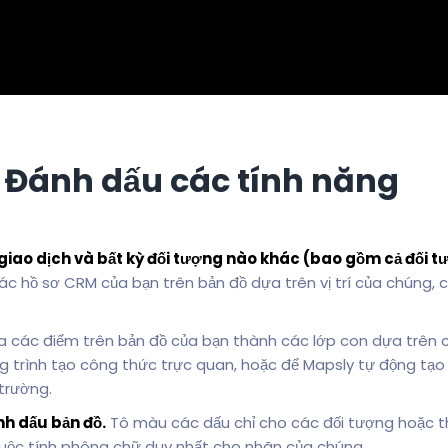
Đánh dấu các tính năng
giao dịch và bất kỳ đối tượng nào khác (bao gồm cả đối t
ác hồ sơ CRM của bạn trên bản đồ dựa trên vị trí của chúng, c
 các điểm trên bản đồ của bạn thành các lớp con dựa trên cá
 trình tạo công thức trực quan, hoặc để Mapsly tự động tạo
 trường.
h dấu bản đồ.
Tô màu các dấu chỉ cho các đối tượng hoặc t
thuộc tính phông chữ duy nhất cho nhãn của chúng.