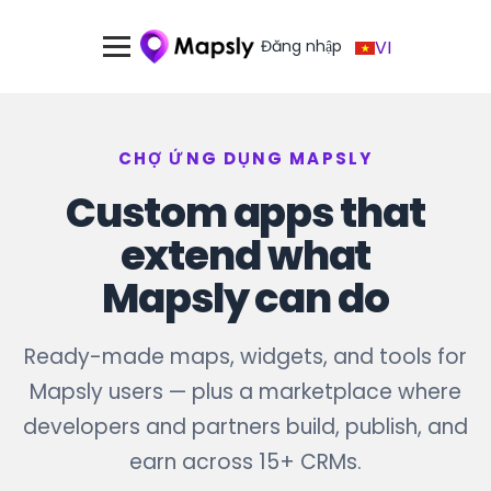
Đăng nhập
VI
CHỢ ỨNG DỤNG MAPSLY
Custom apps that
extend what
Mapsly can do
Ready-made maps, widgets, and tools for
Mapsly users — plus a marketplace where
developers and partners build, publish, and
earn across 15+ CRMs.