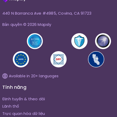
440 N Barranca Ave #4985, Covina, CA 91723
Bản quyền © 2026 Mapsly
Available in 20+ languages
Tính năng
Định tuyến & theo dõi
Lãnh thổ
Trực quan hóa dữ liệu