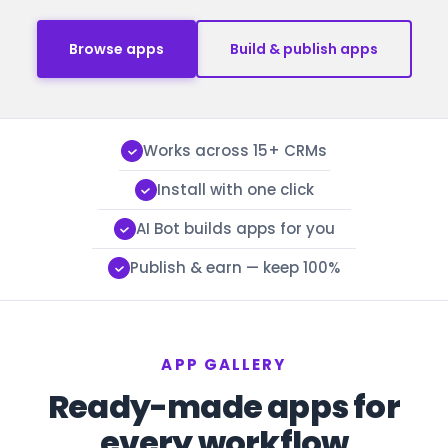
Browse apps
Build & publish apps
Works across 15+ CRMs
Install with one click
AI Bot builds apps for you
Publish & earn — keep 100%
APP GALLERY
Ready-made apps for
every workflow