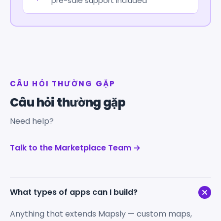
pre-sale support included
CÂU HỎI THƯỜNG GẶP
Câu hỏi thường gặp
Need help?
Talk to the Marketplace Team →
What types of apps can I build?
Anything that extends Mapsly — custom maps,