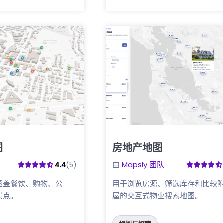
图
房地产地图
点击这里
由
Mapsly 团队
(5)
4.4
涵盖餐饮、购物、公
用于浏览房源、筛选库存和比较
景点。
屋的交互式物业搜索地图。