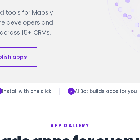
 tools for Mapsly
re developers and
n across 15+ CRMs.
blish apps
Install with one click
AI Bot builds apps for you
APP GALLERY