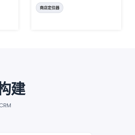
商店定位器
 构建
-CRM