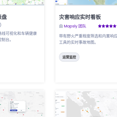
表盘
灾害响应实时看板
点击这里
)
由
Mapsly 团队
路线可视化和车辆健康
带有野火严重程度筛选和内置响
控制台。
工具的实时事故地图。
运营监控