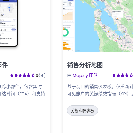
部件
销售分析地图
点击这里
由
Mapsly 团队
(4)
5
跟踪小部件，包含实时
基于视口的销售仪表板，仅重新
达时间（ETA）和支持
可见账户的关键绩效指标（KPI）
分析和仪表板