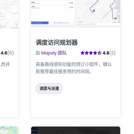
调度访问规划器
点击这里
由
Mapsly 团队
(6)
(2)
4.6
4.8
人员并
具备路线感知功能的预订小部件，确认
前推荐最佳服务预约时间段。
调度与派遣