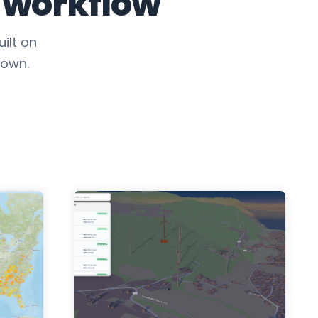
 workflow
ilt on
 own.