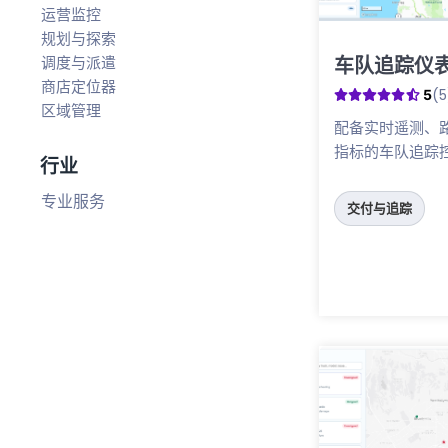
运营监控
规划与探索
车队追踪仪
调度与派遣
点击这里
商店定位器
(5
5
区域管理
配备实时遥测、
指标的车队追踪
行业
专业服务
交付与追踪