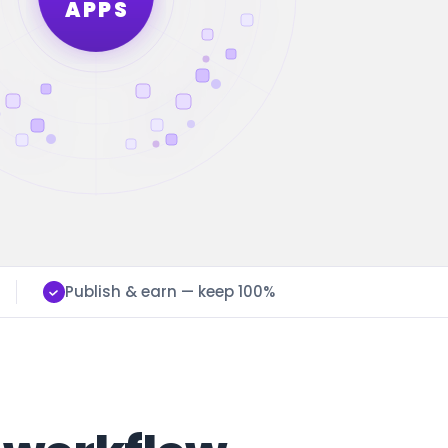
APPS
Publish & earn — keep 100%