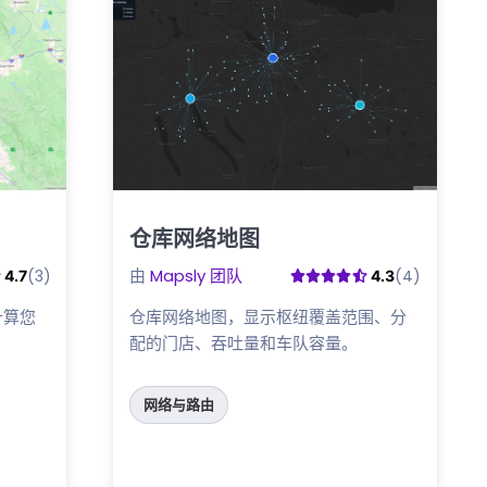
仓库网络地图
点击这里
由
Mapsly 团队
(3)
(4)
4.7
4.3
计算您
仓库网络地图，显示枢纽覆盖范围、分
。
配的门店、吞吐量和车队容量。
网络与路由