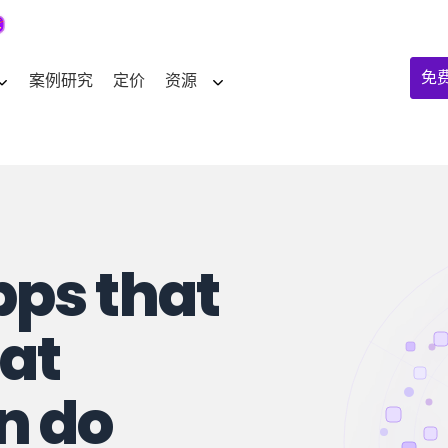
免
案例研究
定价
资源
ps that
at
n do