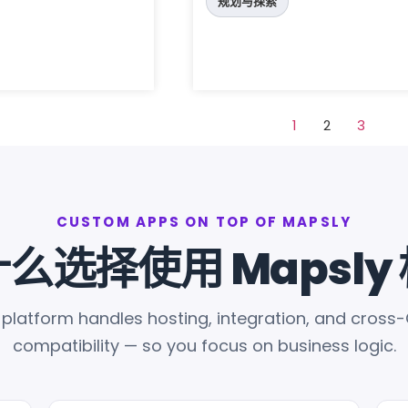
规划与探索
1
2
3
CUSTOM APPS ON TOP OF MAPSLY
么选择使用 Mapsly
 platform handles hosting, integration, and cross
compatibility — so you focus on business logic.