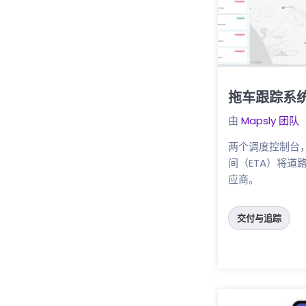
拖车跟踪系
点击这里
由
Mapsly 团队
两个调度控制台
间（ETA）将道
应商。
交付与追踪