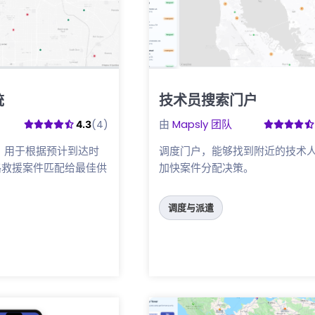
统
技术员搜索门户
点击这里
由
Mapsly 团队
(4)
4.3
，用于根据预计到达时
调度门户，能够找到附近的技术
路救援案件匹配给最佳供
加快案件分配决策。
调度与派遣