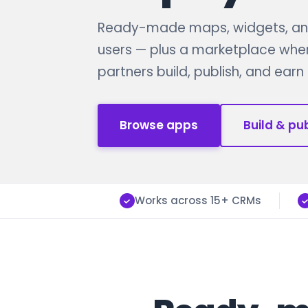
Ready-made maps, widgets, and
users — plus a marketplace whe
partners build, publish, and ear
Browse apps
Build & pu
Works across 15+ CRMs