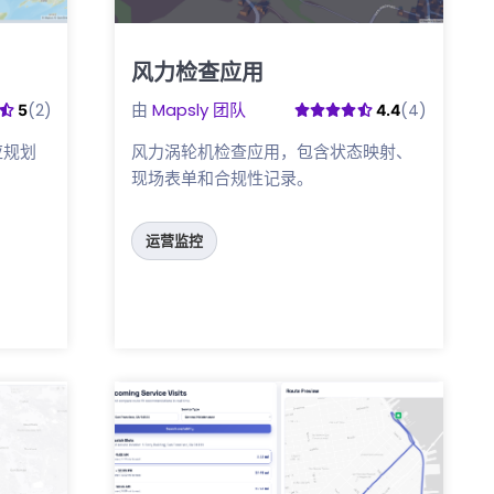
风力检查应用
点击这里
由
Mapsly 团队
(2)
(4)
5
4.4
应规划
风力涡轮机检查应用，包含状态映射、
现场表单和合规性记录。
运营监控