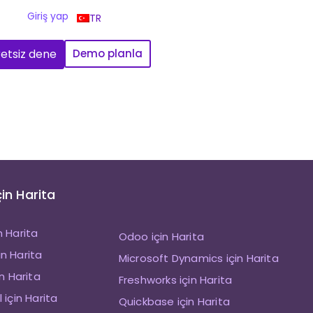
Giriş yap
TR
etsiz dene
Demo planla
çin Harita
n Harita
Odoo için Harita
n Harita
Microsoft Dynamics için Harita
in Harita
Freshworks için Harita
 için Harita
Quickbase için Harita