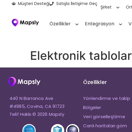
Müşteri Desteği
Satışla İletişime Geç
Şirket
Ort
Özellikler
Entegrasyon
V
Elektronik tablolar
Özellikler
440 N Barranca Ave
Yönlendirme ve takip
#4985, Covina, CA 91723
Bölgeler
Telif Hakkı © 2026 Mapsly
Veri görselleştirme
Canlı haritaları göm