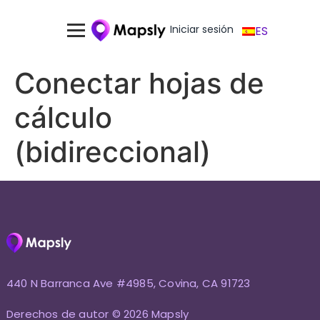
Iniciar sesión
ES
Conectar hojas de
cálculo
(bidireccional)
440 N Barranca Ave #4985, Covina, CA 91723
Derechos de autor © 2026 Mapsly