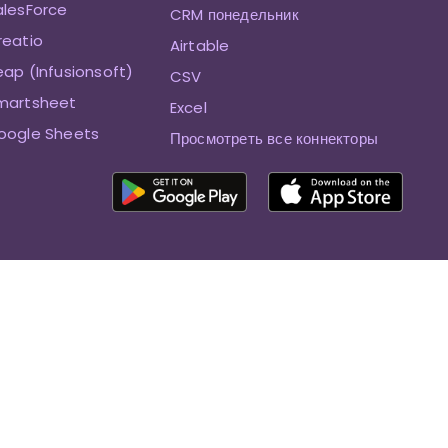
alesForce
CRM понедельник
reatio
Airtable
eap (Infusionsoft)
CSV
Smartsheet
Excel
oogle Sheets
Просмотреть все коннекторы