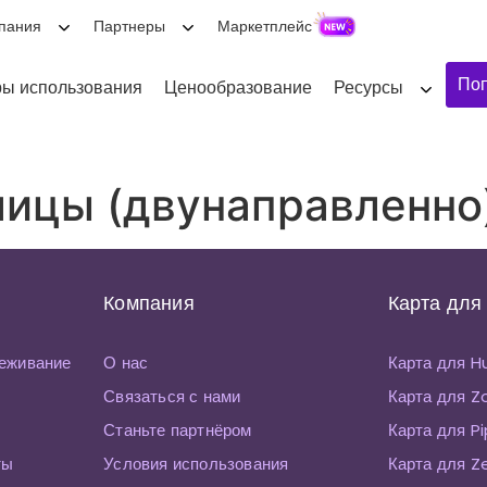
пания
Партнеры
Маркетплейс
Поп
ы использования
Ценообразование
Ресурсы
ицы (двунаправленно
Компания
Карта для
еживание
О нас
Карта для 
Связаться с нами
Карта для 
Станьте партнёром
Карта для P
ты
Условия использования
Карта для Z