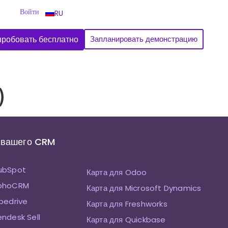
Войти
RU
робовать бесплатно
Запланировать демонстрацию
)
 вашего CRM
HubSpot
Карта для Odoo
ZohoCRM
Карта для Microsoft Dynamics
ipedrive
Карта для Freshworks
endesk Sell
Карта для Quickbase