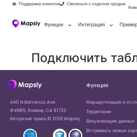
Поддержка клиентов
Связаться с отделом продаж
Ком
Функции
Интеграция
Пример
Подключить табл
Функции
440 N Barranca Ave
Маршрутизация и отсл
#4985, Ковина, CA 91723
Территории
Авторские права © 2026 Mapsly
Визуализация данных
Встраивать живые кар