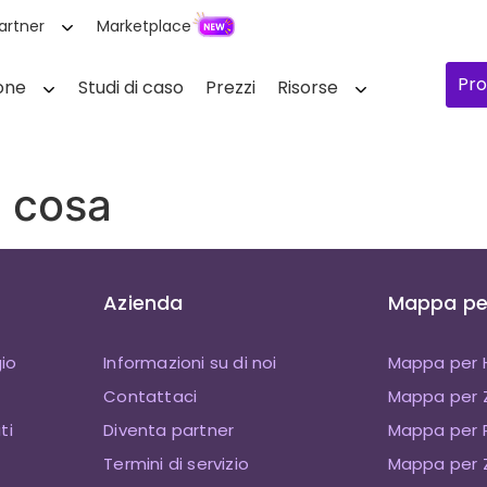
artner
Marketplace
Pro
one
Studi di caso
Prezzi
Risorse
e cosa
Azienda
Mappa per
io
Informazioni su di noi
Mappa per 
Contattaci
Mappa per
ti
Diventa partner
Mappa per P
Termini di servizio
Mappa per Z