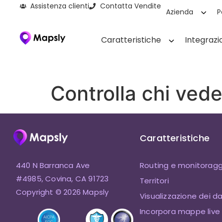
Assistenza clienti
Contatta Vendite
Azienda
P
Caratteristiche
Integrazi
Controlla chi ved
Caratteristiche
440 N Barranca Ave
Routing e monitoragg
#4985, Covina, CA 91723
Territori
Copyright © 2026 Mapsly
Visualizzazione dei da
Incorpora mappe live