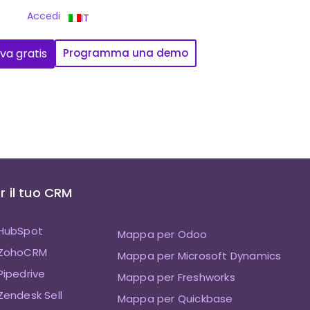
Accedi
IT
va gratis
Programma una demo
 il tuo CRM
HubSpot
Mappa per Odoo
 ZohoCRM
Mappa per Microsoft Dynamics
ipedrive
Mappa per Freshworks
endesk Sell
Mappa per Quickbase