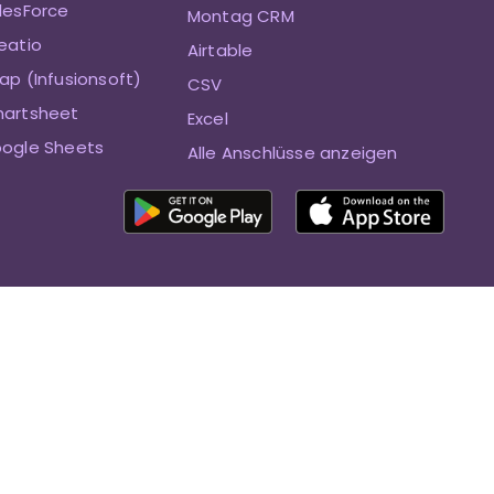
alesForce
Montag CRM
eatio
Airtable
ap (Infusionsoft)
CSV
martsheet
Excel
oogle Sheets
Alle Anschlüsse anzeigen