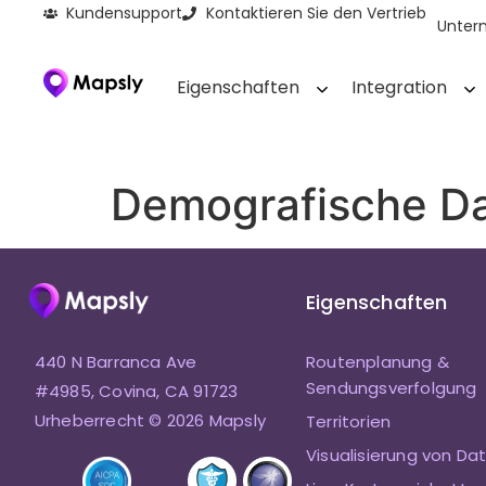
Kundensupport
Kontaktieren Sie den Vertrieb
Unter
Eigenschaften
Integration
Demografische Da
Eigenschaften
440 N Barranca Ave
Routenplanung &
Sendungsverfolgung
#4985, Covina, CA 91723
Urheberrecht © 2026 Mapsly
Territorien
Visualisierung von Da