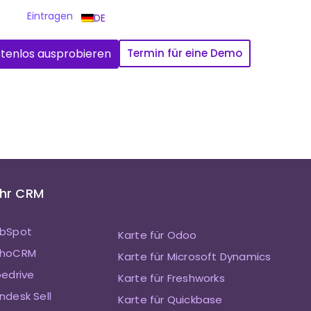
Eintragen
DE
tenlos ausprobieren
Termin für eine Demo
Ihr CRM
ubSpot
Karte für Odoo
ZohoCRM
Karte für Microsoft Dynamics
pedrive
Karte für Freshworks
ndesk Sell
Karte für Quickbase