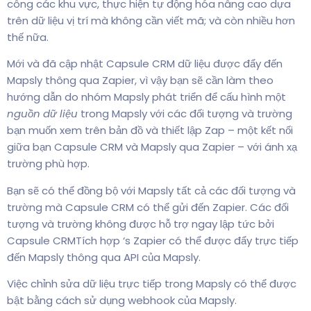
công các khu vực, thực hiện tự động hóa nâng cao dựa
trên dữ liệu vị trí mà không cần viết mã; và còn nhiều hơn
thế nữa.
Mới và đã cập nhật Capsule CRM dữ liệu được đẩy đến
Mapsly thông qua Zapier, vì vậy bạn sẽ cần làm theo
hướng dẫn do nhóm Mapsly phát triển để cấu hình một
nguồn dữ liệu
trong Mapsly với các đối tượng và trường
bạn muốn xem trên bản đồ và thiết lập Zap – một kết nối
giữa bạn Capsule CRM và Mapsly qua Zapier – với ánh xạ
trường phù hợp.
Bạn sẽ có thể đồng bộ với Mapsly tất cả các đối tượng và
trường mà Capsule CRM có thể gửi đến Zapier. Các đối
tượng và trường không được hỗ trợ ngay lập tức bởi
Capsule CRMTích hợp ‘s Zapier có thể được đẩy trực tiếp
đến Mapsly thông qua API của Mapsly.
Việc chỉnh sửa dữ liệu trực tiếp trong Mapsly có thể được
bật bằng cách sử dụng webhook của Mapsly.