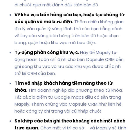
di chuột qua một đánh dấu trên bản đồ.
Vẽ khu vực bán hàng của bạn, hoặc tạo chúng từ
các quận và mã bưu điện.
Thêm chiều không gian
địa lý vào quản lý vùng lãnh thổ của bạn bằng cách
vẽ tay các vùng bán hàng trên bản đồ hoặc chọn
bang, quận hoặc khu vực mã bưu điện.
Tự động phân công khu vực.
Hãy để Mapsly tự
động hoàn toàn chỉ định cho bạn Capsule CRM bản
ghi sang khu vực và lưu các khu vực được chỉ định
trở lại CRM của bạn.
Tìm và nhập khách hàng tiềm năng theo từ
khóa.
Tìm doanh nghiệp địa phương theo từ khóa.
Tất cả địa điểm từ Google maps đều có sẵn trong
Mapsly. Thêm chúng vào Capsule CRM như liên hệ
hoặc công ty chỉ trong vài cú nhấp chuột.
So khớp các bản ghi theo khoảng cách một cách
trực quan.
Chọn một vị trí cơ sở – và Mapsly sẽ tính