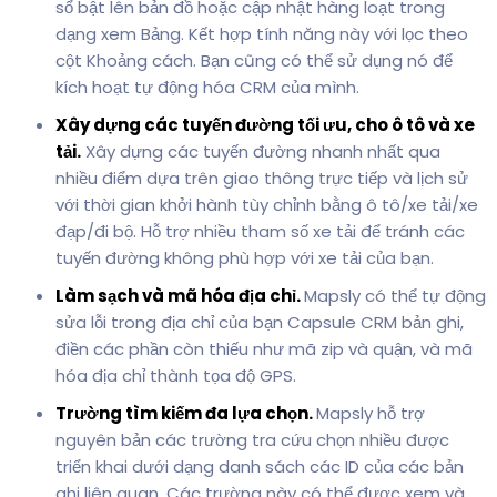
sổ bật lên bản đồ hoặc cập nhật hàng loạt trong
dạng xem Bảng. Kết hợp tính năng này với lọc theo
cột Khoảng cách. Bạn cũng có thể sử dụng nó để
kích hoạt tự động hóa CRM của mình.
Xây dựng các tuyến đường tối ưu, cho ô tô và xe
tải.
Xây dựng các tuyến đường nhanh nhất qua
nhiều điểm dựa trên giao thông trực tiếp và lịch sử
với thời gian khởi hành tùy chỉnh bằng ô tô/xe tải/xe
đạp/đi bộ. Hỗ trợ nhiều tham số xe tải để tránh các
tuyến đường không phù hợp với xe tải của bạn.
Làm sạch và mã hóa địa chỉ.
Mapsly có thể tự động
sửa lỗi trong địa chỉ của bạn Capsule CRM bản ghi,
điền các phần còn thiếu như mã zip và quận, và mã
hóa địa chỉ thành tọa độ GPS.
Trường tìm kiếm đa lựa chọn.
Mapsly hỗ trợ
nguyên bản các trường tra cứu chọn nhiều được
triển khai dưới dạng danh sách các ID của các bản
ghi liên quan. Các trường này có thể được xem và