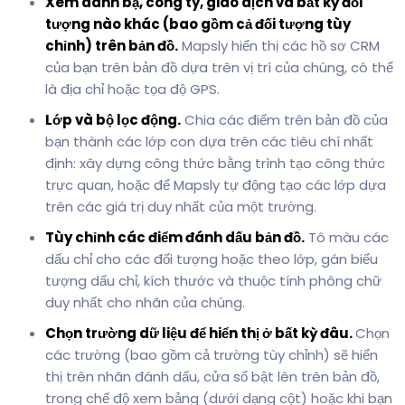
Xem danh bạ, công ty, giao dịch và bất kỳ đối
tượng nào khác (bao gồm cả đối tượng tùy
chỉnh) trên bản đồ.
Mapsly hiển thị các hồ sơ CRM
của bạn trên bản đồ dựa trên vị trí của chúng, có thể
là địa chỉ hoặc tọa độ GPS.
Lớp và bộ lọc động.
Chia các điểm trên bản đồ của
bạn thành các lớp con dựa trên các tiêu chí nhất
định: xây dựng công thức bằng trình tạo công thức
trực quan, hoặc để Mapsly tự động tạo các lớp dựa
trên các giá trị duy nhất của một trường.
Tùy chỉnh các điểm đánh dấu bản đồ.
Tô màu các
dấu chỉ cho các đối tượng hoặc theo lớp, gán biểu
tượng dấu chỉ, kích thước và thuộc tính phông chữ
duy nhất cho nhãn của chúng.
Chọn trường dữ liệu để hiển thị ở bất kỳ đâu.
Chọn
các trường (bao gồm cả trường tùy chỉnh) sẽ hiển
thị trên nhãn đánh dấu, cửa sổ bật lên trên bản đồ,
trong chế độ xem bảng (dưới dạng cột) hoặc khi bạn