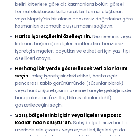
belirli kriterlere göre alt katmanlara bölün: görsel
formül oluşturucu kullanarak bir formül oluşturun
veya Mapsly’nin bir alanın benzersiz değerlerine göre
katmanları otomatik oluşturmasını sağlayın.
Harita işaretçilerini özelleştirin.
Nesneleriniz veya
katman başına işaretçileri renklendirin, benzersiz
işaretçi simgeleri, boyutları ve etiketleri için yazı tipi
özellikleri atayın.
Herhangi bir yerde gösterilecek veri alanlarını
seçin.
İmleç işaretçisindeki etiket, harita açılır
penceresi, tablo görünümünde (sütunlar olarak)
veya harita işaretçisinin üzerine fareyle geldiğinizde
hangi alanların (özelleştirilmiş olanlar dahil)
gösterileceğini seçin.
Satış bölgelerinizi çizin veya ilçeler ve posta
kodlarından oluşturun.
Satış bölgelerinizi harita
üzerinde elle çizerek veya eyaletleri, ilçeleri ya da