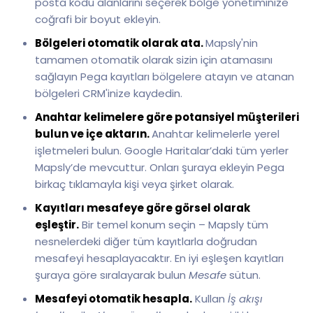
posta kodu alanlarını seçerek bölge yönetiminize
coğrafi bir boyut ekleyin.
Bölgeleri otomatik olarak ata.
Mapsly'nin
tamamen otomatik olarak sizin için atamasını
sağlayın Pega kayıtları bölgelere atayın ve atanan
bölgeleri CRM'inize kaydedin.
Anahtar kelimelere göre potansiyel müşterileri
bulun ve içe aktarın.
Anahtar kelimelerle yerel
işletmeleri bulun. Google Haritalar’daki tüm yerler
Mapsly’de mevcuttur. Onları şuraya ekleyin Pega
birkaç tıklamayla kişi veya şirket olarak.
Kayıtları mesafeye göre görsel olarak
eşleştir.
Bir temel konum seçin – Mapsly tüm
nesnelerdeki diğer tüm kayıtlarla doğrudan
mesafeyi hesaplayacaktır. En iyi eşleşen kayıtları
şuraya göre sıralayarak bulun
Mesafe
sütun.
Mesafeyi otomatik hesapla.
Kullan
İş akışı