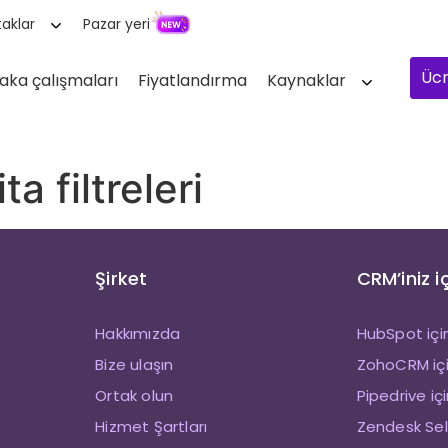
aklar
Pazar yeri
Ücr
aka çalışmaları
Fiyatlandırma
Kaynaklar
a filtreleri
Şirket
CRM’iniz i
Hakkımızda
HubSpot içi
Bize ulaşın
ZohoCRM içi
Ortak olun
Pipedrive iç
Hizmet Şartları
Zendesk Sell