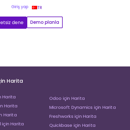
Giriş yap
TR
etsiz dene
Demo planla
çin Harita
n Harita
Odoo için Harita
n Harita
Microsoft Dynamics için Harita
in Harita
Freshworks için Harita
 için Harita
Quickbase için Harita