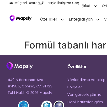
Müşteri Desteği
Satışla İletişime Geç
Şirket
Ort
Özellikler
Entegrasyon
V
Formül tabanlı harit
Özellikler
440 N Barranca Ave
Yönlendirme ve takip
#4985, Covina, CA 91723
Bölgeler
Telif Hakkı © 2026 Mapsly
Veri görselleştirme
Canlı haritaları göm