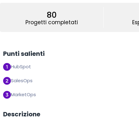
80
Progetti completati
Es
Punti salienti
HubSpot
SalesOps
MarketOps
Descrizione