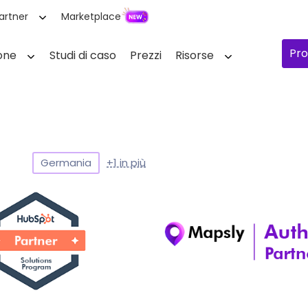
artner
Marketplace
Pro
one
Studi di caso
Prezzi
Risorse
Germania
+1 in più