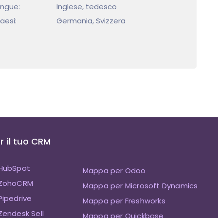
ingue:
Inglese, tedesco
aesi:
Germania, Svizzera
 il tuo CRM
HubSpot
Mappa per Odoo
 ZohoCRM
Mappa per Microsoft Dynamics
ipedrive
Mappa per Freshworks
endesk Sell
Mappa per Quickbase