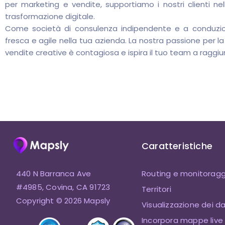
per marketing e vendite, supportiamo i nostri clienti nell'
trasformazione digitale.
Come società di consulenza indipendente e a conduzio
fresca e agile nella tua azienda. La nostra passione per la
vendite creative è contagiosa e ispira il tuo team a raggiu
Caratteristiche
440 N Barranca Ave
Routing e monitoragg
#4985, Covina, CA 91723
Territori
Copyright © 2026 Mapsly
Visualizzazione dei da
Incorpora mappe live