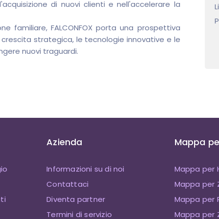
acquisizione di nuovi clienti e nell'accelerare la
L
P
ne familiare, FALCONFOX porta una prospettiva
 crescita strategica, le tecnologie innovative e le
ngere nuovi traguardi.
Azienda
Mappa per
io
Informazioni su di noi
Mappa per 
Contattaci
Mappa per
ti
Diventa partner
Mappa per P
Termini di servizio
Mappa per Z