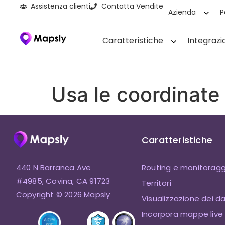
Assistenza clienti
Contatta Vendite
Azienda
P
Caratteristiche
Integrazi
Usa le coordinate
Caratteristiche
440 N Barranca Ave
Routing e monitoragg
#4985, Covina, CA 91723
Territori
Copyright © 2026 Mapsly
Visualizzazione dei da
Incorpora mappe live