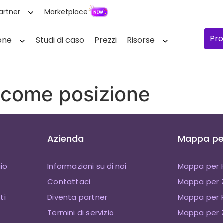
artner
Marketplace
Pro
one
Studi di caso
Prezzi
Risorse
 come posizione
Azienda
Mappa per
io
Informazioni su di noi
Mappa per 
Contattaci
Mappa per
ti
Diventa partner
Mappa per P
Termini di servizio
Mappa per Z