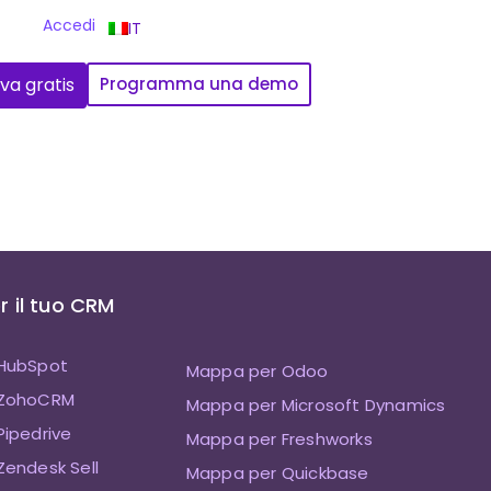
Accedi
IT
va gratis
Programma una demo
 il tuo CRM
HubSpot
Mappa per Odoo
 ZohoCRM
Mappa per Microsoft Dynamics
ipedrive
Mappa per Freshworks
endesk Sell
Mappa per Quickbase