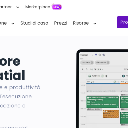
artner
Marketplace
Pro
one
Studi di caso
Prezzi
Risorse
ore
tial
e e produttività
l'esecuzione
icazione e
tazione del