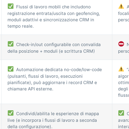
Flussi di lavoro mobili che includono
A
registrazione entrata/uscita con geofencing,
focal
moduli adattivi e sincronizzazione CRM in
perso
tempo reale.
Check-in/out configurabile con convalida
N
della posizione + moduli (e scrittura CRM)
perso
Automazione dedicata no-code/low-code
“
(pulsanti, flussi di lavoro, esecuzioni
algor
pianificate), può aggiornare i record CRM e
ottim
chiamare API esterne.
degli
fluss
Condividi/abilita le esperienze di mappa
O
live (e incorpora i flussi di lavoro a seconda
avan
della configurazione).
inter