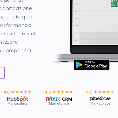
 pianificazione
perativi quei
—trasformando
i che i team sul
mizzare
 o componenti
4.8
★★★★★
★★★★★
4.6
★★★★★
★★★★★
4.5
★★★★★
★★★★★
Marketplace
Marketplace
Marketplace