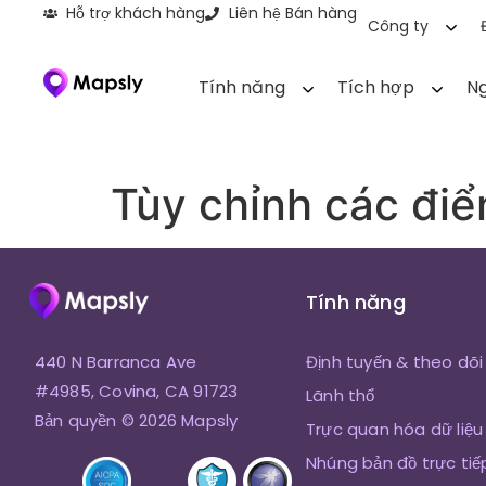
Hỗ trợ khách hàng
Liên hệ Bán hàng
Công ty
Tính năng
Tích hợp
Ng
Tùy chỉnh các đi
Tính năng
440 N Barranca Ave
Định tuyến & theo dõi
#4985, Covina, CA 91723
Lãnh thổ
Bản quyền © 2026 Mapsly
Trực quan hóa dữ liệu
Nhúng bản đồ trực tiế