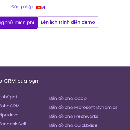
Đăng nhập
VI
g thử miễn phí
Lên lịch trình diễn demo
o CRM của bạn
 HubSpot
Bản đồ cho Odoo
 ZohoCRM
Bản đồ cho Microsoft Dynamics
Pipedrive
Bản đồ cho Freshworks
Zendesk Sell
Bản đồ cho Quickbase