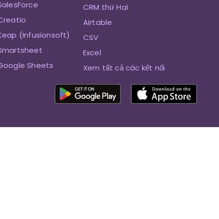
SalesForce
CRM thứ Hai
Creatio
Airtable
Keap (Infusionsoft)
CSV
 Smartsheet
Excel
 Google Sheets
Xem tất cả các kết nối