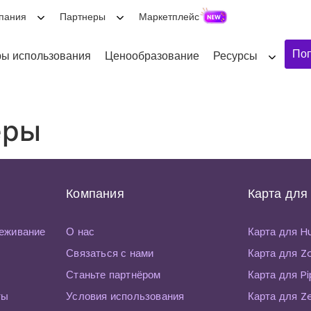
пания
Партнеры
Маркетплейс
Поп
ы использования
Ценообразование
Ресурсы
еры
Компания
Карта для
еживание
О нас
Карта для 
Связаться с нами
Карта для 
Станьте партнёром
Карта для P
ты
Условия использования
Карта для Z