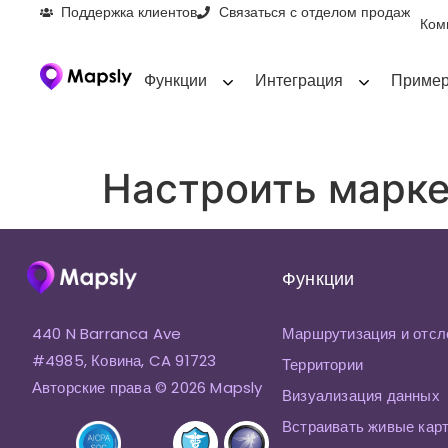
Поддержка клиентов
Связаться с отделом продаж
Ком
Функции
Интеграция
Пример
Настроить марк
Функции
440 N Barranca Ave
Маршрутизация и отсл
#4985, Ковина, CA 91723
Территории
Авторские права © 2026 Mapsly
Визуализация данных
Встраивать живые кар