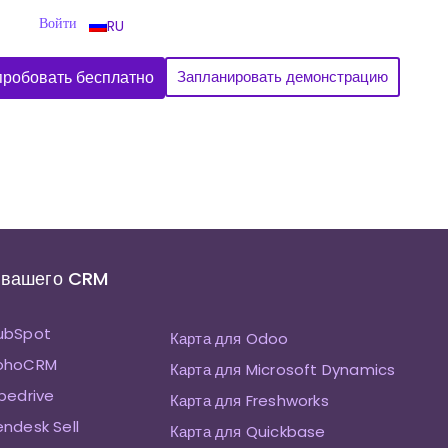
Войти
RU
робовать бесплатно
Запланировать демонстрацию
 вашего CRM
HubSpot
Карта для Odoo
ZohoCRM
Карта для Microsoft Dynamics
ipedrive
Карта для Freshworks
endesk Sell
Карта для Quickbase