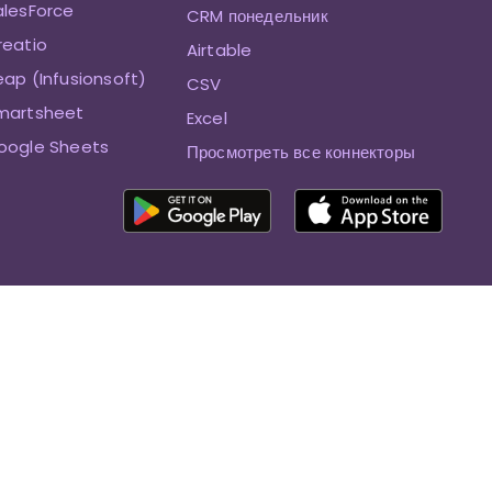
alesForce
CRM понедельник
reatio
Airtable
eap (Infusionsoft)
CSV
Smartsheet
Excel
oogle Sheets
Просмотреть все коннекторы