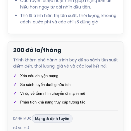
Các tuyến được hoạt hình giúp mạng lưới dễ
hiểu hơn ngay từ cái nhìn đầu tiên.
Thẻ lộ trình hiển thị tần suất, thời lượng, khoảng
cách, cước phí và các chỉ số đúng giờ
200 đô la/tháng
Trình khám phá hành trình bay để so sánh tần suất
điểm đến, thời lượng, giá vé và các loại kết nối.
Xóa câu chuyện mạng
So sánh tuyến đường hữu ích
Ví dụ về tầm nhìn chuyến đi mạnh mẽ
Phân tích khả năng truy cập tương tác
DANH MỤC
Mạng & định tuyến
ĐÁNH GIÁ