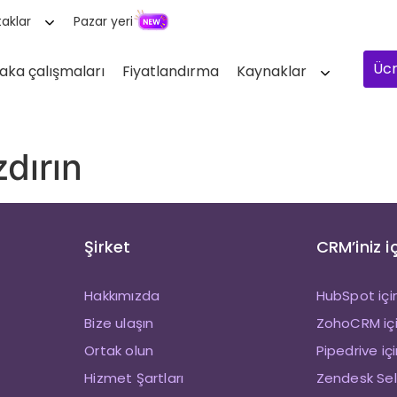
aklar
Pazar yeri
Ücr
aka çalışmaları
Fiyatlandırma
Kaynaklar
zdırın
Şirket
CRM’iniz i
Hakkımızda
HubSpot içi
Bize ulaşın
ZohoCRM içi
Ortak olun
Pipedrive iç
Hizmet Şartları
Zendesk Sell