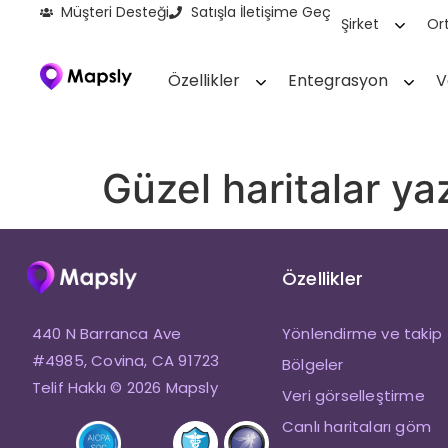
Müşteri Desteği
Satışla İletişime Geç
Şirket
Ort
Özellikler
Entegrasyon
V
Güzel haritalar ya
Özellikler
440 N Barranca Ave
Yönlendirme ve takip
#4985, Covina, CA 91723
Bölgeler
Telif Hakkı © 2026 Mapsly
Veri görselleştirme
Canlı haritaları göm