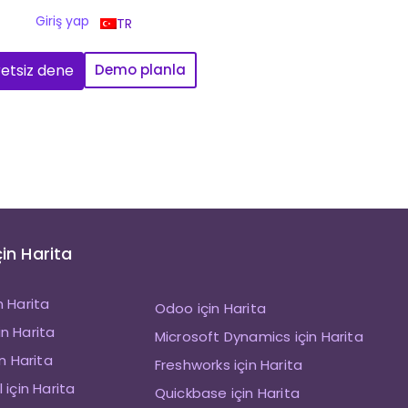
Giriş yap
TR
etsiz dene
Demo planla
çin Harita
n Harita
Odoo için Harita
n Harita
Microsoft Dynamics için Harita
in Harita
Freshworks için Harita
 için Harita
Quickbase için Harita