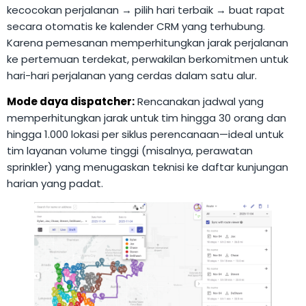
kecocokan perjalanan → pilih hari terbaik → buat rapat
secara otomatis ke kalender CRM yang terhubung.
Karena pemesanan memperhitungkan jarak perjalanan
ke pertemuan terdekat, perwakilan berkomitmen untuk
hari-hari perjalanan yang cerdas dalam satu alur.
Mode daya dispatcher:
Rencanakan jadwal yang
memperhitungkan jarak untuk tim hingga 30 orang dan
hingga 1.000 lokasi per siklus perencanaan—ideal untuk
tim layanan volume tinggi (misalnya, perawatan
sprinkler) yang menugaskan teknisi ke daftar kunjungan
harian yang padat.