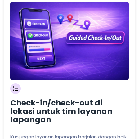
Check-in/check-out di
lokasi untuk tim layanan
lapangan
Kunjungan layanan lapangan berjalan dengan baik