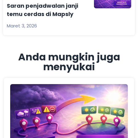
Saran penjadwalan janji
temu cerdas di Mapsly
Maret 3, 2026
Anda mungkin juga
menyukai