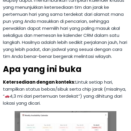
Mapsly dapat menambahkan tampilan Kalender khusus
yang menunjukkan ketersediaan tim dan jarak ke
pertemuan hari yang sama terdekat dari alamat mana
pun yang Anda masukkan di pencarian, sehingga
perwakilan dapat memilih hari yang paling masuk akal
sekaligus dan memesan ke kalender CRM dalam satu
langkah. Hasilnya adalah lebih sedikit perjalanan jauh, hari
yang lebih padat, dan jadwal yang sesuai dengan cara
tim Anda benar-benar bergerak melintasi wilayah.
Apa yang ini buka
Ketersediaan dengan konteks:
Untuk setiap hari,
tampilkan status bebas/sibuk serta chip jarak (misalnya,
“
4,3 mi dari pertemuan terdekat”) yang dihitung dari
lokasi yang dicari.