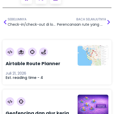
SEBELUMNYA
BACA SELANJUTNYA
Check-in/check-out di lokasi untuk tim layanan lapangan
Perencanaan rute yang mempertimbangkan cuaca di Mapsly
Airtable Route Planner
Juli 21, 2026
Est. reading time - 4
Geofencing dan alur kerja