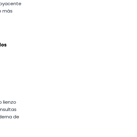
subyacente
to más
dos
o lienzo
onsultas
oderna de