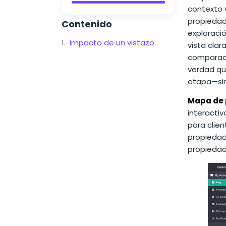
contexto 
propiedade
Contenido
exploració
Impacto de un vistazo
vista clar
comparaci
verdad que
etapa—sin
Mapa de p
interactiv
para clien
propiedade
propiedade