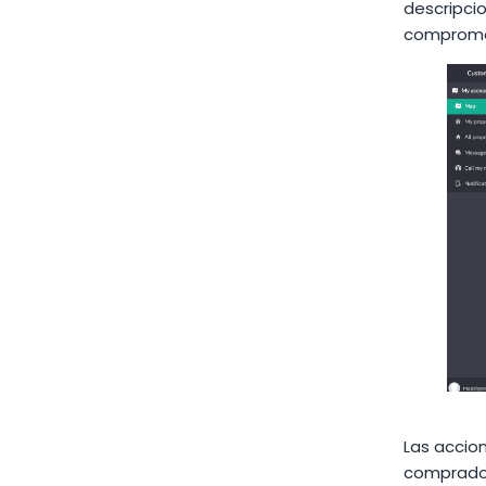
descripcio
compromet
Las accion
compradore