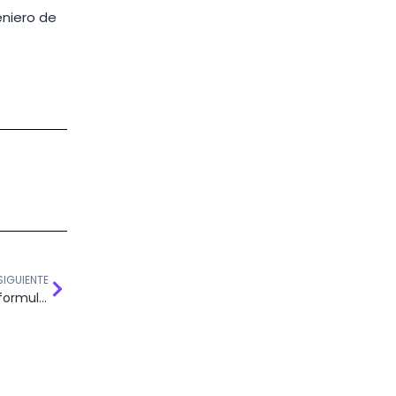
eniero de
SIGUIENTE
Búsqueda basada en radio con formulario personalizado