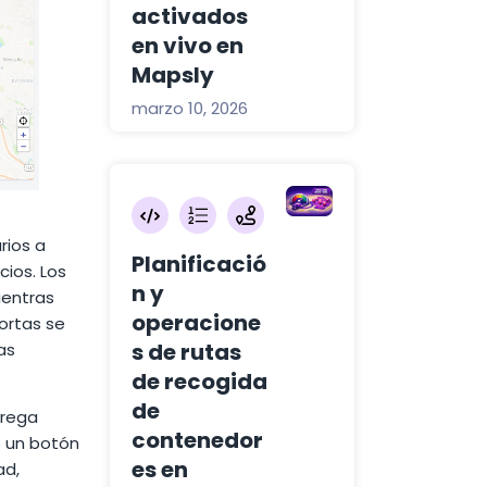
activados
en vivo en
Mapsly
marzo 10, 2026
rios a
Planificació
cios. Los
n y
ientras
operacione
cortas se
s de rutas
as
de recogida
de
rega
contenedor
 un botón
es en
ad,