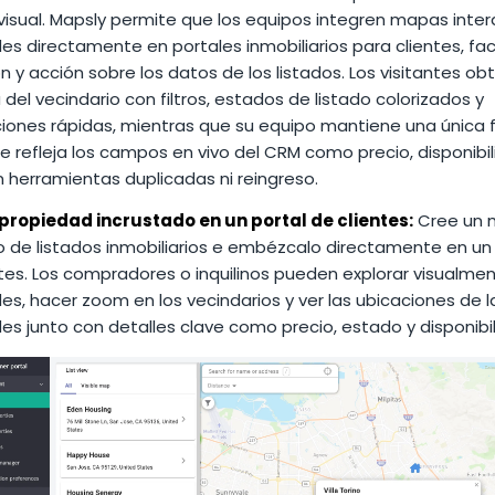
visual. Mapsly permite que los equipos integren mapas inter
s directamente en portales inmobiliarios para clientes, faci
n y acción sobre los datos de los listados. Los visitantes ob
a del vecindario con filtros, estados de listado colorizados y
ones rápidas, mientras que su equipo mantiene una única 
 refleja los campos en vivo del CRM como precio, disponibil
 herramientas duplicadas ni reingreso.
ropiedad incrustado en un portal de clientes:
Cree un
o de listados inmobiliarios e embézcalo directamente en un
tes. Los compradores o inquilinos pueden explorar visualmen
s, hacer zoom en los vecindarios y ver las ubicaciones de l
s junto con detalles clave como precio, estado y disponibil