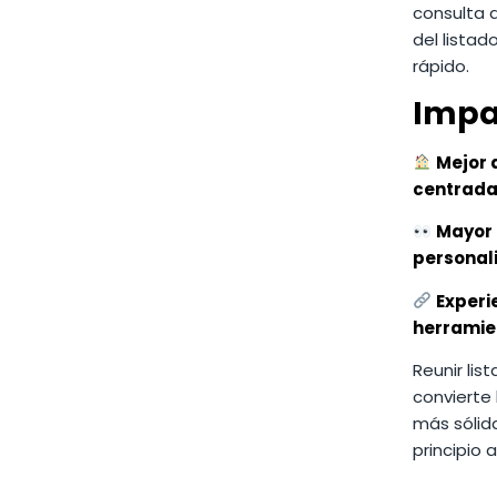
consulta 
del listad
rápido.
Impa
Mejor 
centrada
Mayor 
personal
Experie
herramie
Reunir lis
convierte 
más sólid
principio a 