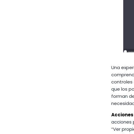
Una exper
comprender
controles
que los po
forman de
necesidade
Acciones
acciones 
“Ver prop