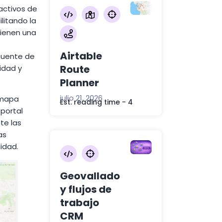
activos de
litando la
tienen una
Airtable
fuente de
Route
idad y
Planner
julio 21, 2026
 mapa
Est. reading time - 4
 portal
te las
as
idad.
Geovallado
y flujos de
trabajo
CRM