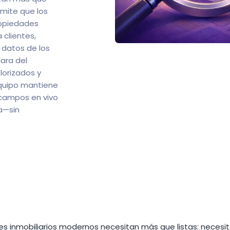
rmite que los
ropiedades
 clientes,
s datos de los
lara del
olorizados y
quipo mantiene
 campos en vivo
a—sin
les inmobiliarios modernos necesitan más que listas: necesi