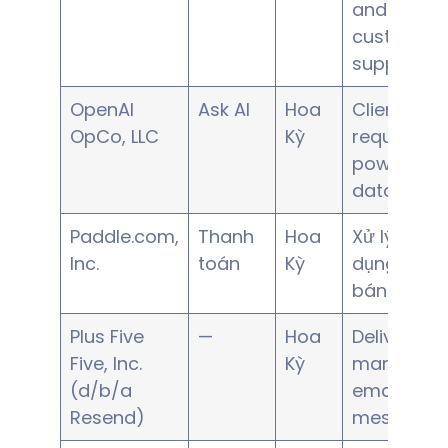
and
customer
support
OpenAI
Ask AI
Hoa
Client-
OpCo, LLC
Kỳ
requested 
powered
data analy
Paddle.com,
Thanh
Hoa
Xử lý thẻ tí
Inc.
toán
Kỳ
dụng, Ngư
bán ghi nh
Plus Five
—
Hoa
Delivery of
Five, Inc.
Kỳ
marketing
(d/b/a
email
Resend)
messages