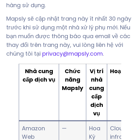
hàng sử dụng.
Mapsly sẽ cập nhật trang này ít nhất 30 ngày
trước khi sử dụng một nhà xử lý phụ mới. Nếu
bạn muốn được thông báo qua email về các
thay đổi trên trang này, vui lòng liên hệ với
chúng tôi tại
privacy@mapsly.com
.
Nhà cung
Chức
Vị trí
Hoạt động
cấp dịch vụ
năng
nhà
lý
Mapsly
cung
cấp
dịch
vụ
Amazon
—
Hoa
Cloud
Web
Kỳ
infrastruc