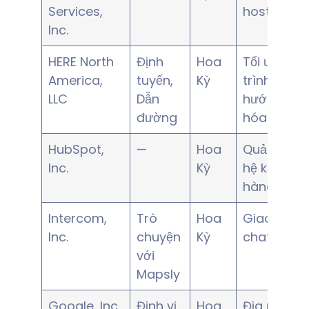
Services,
hosting
Inc.
HERE North
Định
Hoa
Tối ưu hóa 
America,
tuyến,
Kỳ
trình, điều
LLC
Dẫn
hướng, m
đường
hóa địa lý
HubSpot,
—
Hoa
Quản lý q
Inc.
Kỳ
hệ khách
hàng
Intercom,
Trò
Hoa
Giao tiếp
Inc.
chuyện
Kỳ
chat và em
với
Mapsly
Google, Inc.
Định vị
Hoa
Địa mã hó