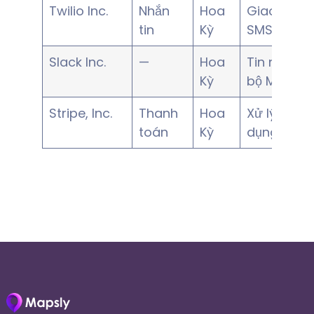
Twilio Inc.
Nhắn
Hoa
Giao tiếp 
tin
Kỳ
SMS và em
Slack Inc.
—
Hoa
Tin nhắn nộ
Kỳ
bộ Mapsly
Stripe, Inc.
Thanh
Hoa
Xử lý thẻ tí
toán
Kỳ
dụng