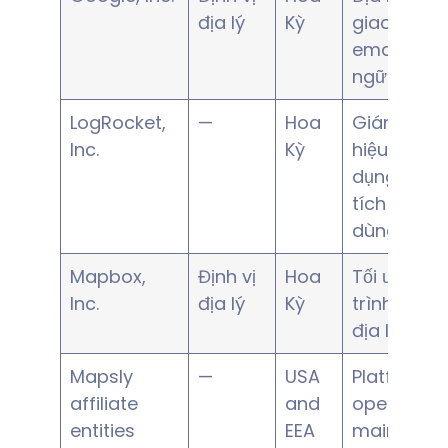
địa lý
Kỳ
giao tiếp
email, ngô
ngữ
LogRocket,
—
Hoa
Giám sát
Inc.
Kỳ
hiệu suất 
dụng và p
tích người
dùng
Mapbox,
Định vị
Hoa
Tối ưu hóa 
Inc.
địa lý
Kỳ
trình, định 
địa lý
Mapsly
—
USA
Platform
affiliate
and
operation,
entities
EEA
maintenan