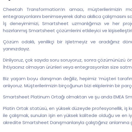
Cheetah Transformation’ın amacı, müşterilerimizin mo
entegrasyonlarını benimseyerek daha akıllıca çalışmasını s
İş deneyimimizi, Smartsheet uzmanlığımızı ve her projeye 
hazırlanmış Smartsheet çözümlerini etkileyici ve kişiselleştir
Çözüm odaklı, yenilikçi bir işletmeyiz ve aradığınız d
yanınızdayız.
Dinliyoruz, çok sayıda soru soruyoruz, sonra çözümünüzü önerm
İhtiyacınız olmayan ürünleri veya entegrasyonları size sat
Biz yaşam boyu danışman değiliz, hepimiz ‘müşteri tarafında’
anlıyoruz. Müşterilerimizin birçoğunun bizi ekiplerinin bir pa
Smartsheet Platinum Ortağı olmaktan ve şu anda EMEA Smar
Platin Ortak statüsü, en yüksek düzeyde profesyonellik, iş kali
ile çalışmak, sunulan işin en yüksek kalitede olduğu ve en i
akredite Smartsheet Danışmanlarıyla çalıştığınız anlamına ge