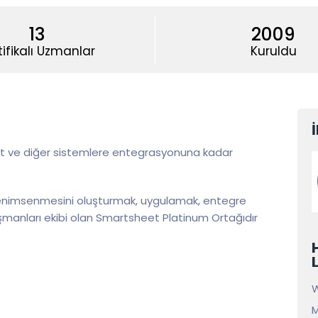
13
2009
tifikalı Uzmanlar
Kuruldu
et ve diğer sistemlere entegrasyonuna kadar
enimsenmesini oluşturmak, uygulamak, entegre
manları ekibi olan Smartsheet Platinum Ortağıdır
W
M