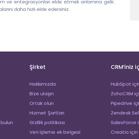
çözüm ve entegrasyonları elde etmek anlamına gelir;
alarını daha hızlı elde edersiniz.
Şirket
CRM’iniz i
Hakkımızda
HubSpot içi
Bize ulaşın
ZohoCRM içi
Ortak olun
Pipedrive iç
Hizmet Şartları
Zendesk Sell
 bulun
Gizlilik politikası
SalesForce i
Veri işleme ek belgesi
Creatio için