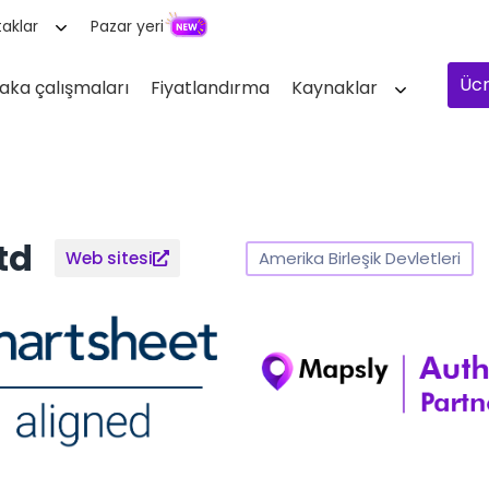
aklar
Pazar yeri
Ücr
aka çalışmaları
Fiyatlandırma
Kaynaklar
td
Amerika Birleşik Devletleri
Web sitesi