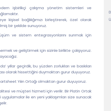
dern işbirlikçi çalışma yönetim sistemleri ve
D
ağlamaktır.
Ü
kişisel bağlılığımızı birleştirerek, özel olarak
ilmiş bir şekilde sunuyoruz.
önüşüm ve sistem entegrasyonlarını sunmak için
ek ve geliştirmek için sizinle birlikte çalışıyoruz.
mayacağız.
 yıllar geçirdik, bu yüzden zorlukları ve baskıları
rçası olarak hissettiğini duymaktan gurur duyuyoruz.
tsheet Yılın Ortağı olmaktan gurur duyuyoruz.
tesi ve müşteri hizmeti için verilir. Bir Platin Ortak
yi uygulamalar ile en yeni yaklaşımları size sunacak
lir.