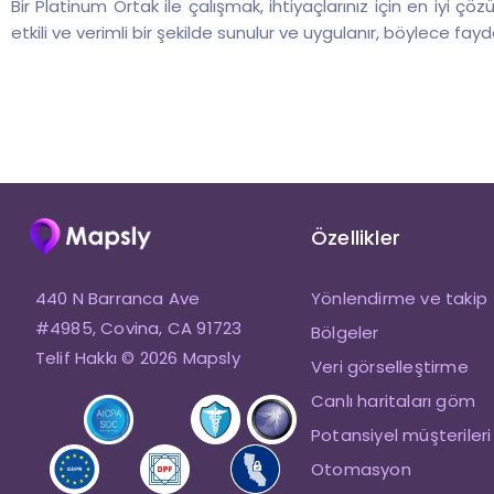
Bir Platinum Ortak ile çalışmak, ihtiyaçlarınız için en iyi 
etkili ve verimli bir şekilde sunulur ve uygulanır, böylece fayd
Özellikler
440 N Barranca Ave
Yönlendirme ve takip
#4985, Covina, CA 91723
Bölgeler
Telif Hakkı © 2026 Mapsly
Veri görselleştirme
Canlı haritaları göm
Potansiyel müşterileri
Otomasyon