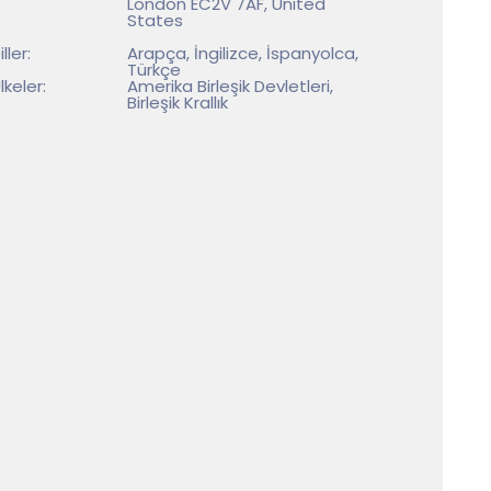
London EC2V 7AF, United
States
iller:
Arapça, İngilizce, İspanyolca,
Türkçe
lkeler:
Amerika Birleşik Devletleri,
Birleşik Krallık