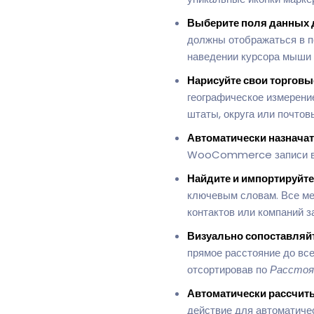
Выберите поля данных 
должны отображаться в п
наведении курсора мыши н
Нарисуйте свои торговые
географическое измерени
штаты, округа или почтов
Автоматически назначат
WooCommerce записи в т
Найдите и импортируйт
ключевым словам. Все м
контактов или компаний з
Визуально сопоставляйт
прямое расстояние до вс
отсортировав по
Расстоя
Автоматически рассчиты
действие для автоматиче