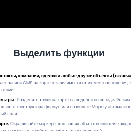
Выделить функции
нтакты, компании, сделки и любые другие объекты (включ
ет записи CMS на карте в зависимости от их местоположения, 
натами.
ильтры.
Разделите точки на карте на подслои по определённым 
льного конструктора формул или позвольте Mapsly автоматиче
ний поля.
рте.
Окрашивайте маркеры для ваших объектов или для каждого
ров, размеры и атрибуты шрифта для их подписей.