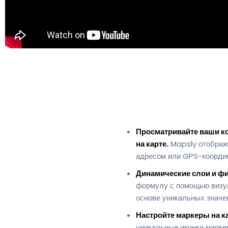
Просматривайте ваши ко
на карте.
Mapsly отобража
адресом или GPS-коорди
Динамические слои и ф
формулу с помощью визуа
основе уникальных значе
Настройте маркеры на ка
уникальные иконки марке