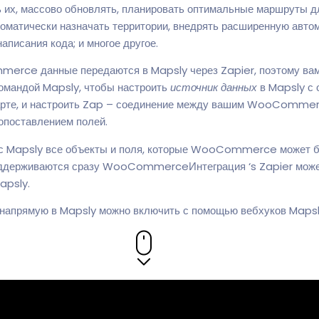
ь их, массово обновлять, планировать оптимальные маршруты д
томатически назначать территории, внедрять расширенную авто
аписания кода; и многое другое.
erce данные передаются в Mapsly через Zapier, поэтому вам
командой Mapsly, чтобы настроить
источник данных
в Mapsly с 
карте, и настроить Zap – соединение между вашим WooCommer
опоставлением полей.
с Mapsly все объекты и поля, которые WooCommerce может бы
поддерживаются сразу WooCommerceИнтеграция ‘s Zapier може
apsly.
напрямую в Mapsly можно включить с помощью вебхуков Mapsl