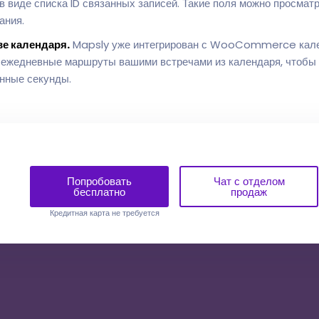
 виде списка ID связанных записей. Такие поля можно просматр
ания.
е календаря.
Mapsly уже интегрирован с WooCommerce кале
 ежедневные маршруты вашими встречами из календаря, чтобы 
анные секунды.
Попробовать
Чат с отделом
бесплатно
продаж
Кредитная карта не требуется