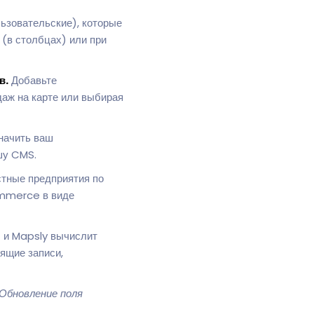
ьзовательские), которые
 (в столбцах) или при
в.
Добавьте
даж на карте или выбирая
начить ваш
шу CMS.
тные предприятия по
ommerce в виде
 и Mapsly вычислит
ящие записи,
Обновление поля