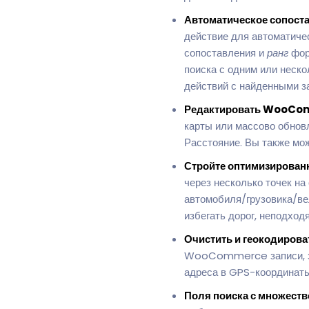
Автоматическое сопоста
действие для автоматиче
сопоставления и
ранг
фор
поиска с одним или неск
действий с найденными за
Редактировать WooComm
карты или массово обнов
Расстояние. Вы также мо
Стройте оптимизирован
через несколько точек на
автомобиля/грузовика/ве
избегать дорог, неподход
Очистить и геокодирова
WooCommerce записи, зап
адреса в GPS-координаты
Поля поиска с множест