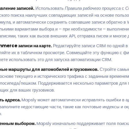
вление записей.
Использовать
Правила рабочего процесса
с
С
ского поиска наилучших совпадающих записей на основе пользо
мула, и автоматически сохранять совпавшие записи обратно
олькими вариантами выбора и – при необходимости – выполнени
писями, таких как вызов внешних API, отправка писем и многое д
erce записи на карте.
Редактируйте записи CRM по одной 
ляйте их в табличном просмотре. Совмещайте эту функцию с ф
жете использовать это для запуска автоматизации CRM.
ные маршруты для автомобилей и грузовиков.
Стройте самы
 основе текущего и исторического трафика с заданным времене
лосипеда/пешком. Поддерживается несколько параметров для г
ящих для ваших грузовиков.
ть адреса.
Mapsly может автоматически исправлять ошибки в а
олните недостающие части, такие как почтовые индексы и окру
.
венным выбором.
Mapsly изначально поддерживает поля поиск