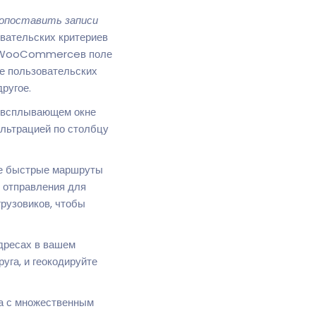
опоставить записи
вательских критериев
 в WooCommerceв поле
е пользовательских
ругое.
в всплывающем окне
ильтрацией по столбцу
е быстрые маршруты
м отправления для
рузовиков, чтобы
дресах в вашем
га, и геокодируйте
а с множественным