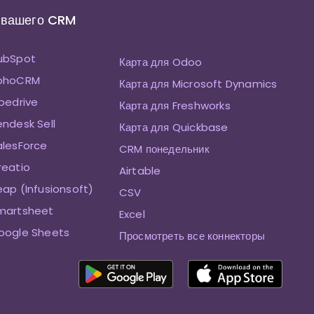
 вашего CRM
HubSpot
Карта для Odoo
ZohoCRM
Карта для Microsoft Dynamics
ipedrive
Карта для Freshworks
endesk Sell
Карта для Quickbase
alesForce
CRM понедельник
reatio
Airtable
eap (Infusionsoft)
CSV
Smartsheet
Excel
oogle Sheets
Просмотреть все коннекторы