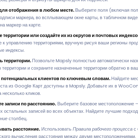
для отображения в любом месте.
Выберите поля (включая пол
одписи маркера, во всплывающем окне карты, в табличном виде
а маркер на карте.
 территории или создайте их из округов и почтовых индексо
е к управлению территориями, вручную рисуя ваши регионы про
ые индексы.
ь территории.
Позвольте Mapsly полностью автоматически наз
ерритории и сохраните назначенные территории обратно в ва
е потенциальных клиентов по ключевым словам.
Найдите мес
еста из Google Карт доступны в Mapsly. Добавьте их в WooC
а несколько кликов.
е записи по расстоянию.
Выберите базовое местоположение –
ех остальных записей во всех объектах. Найдите лучшие подход
ние
столбец.
вать расстояние.
Использовать
Правила рабочего процесса
с
ского вычисления расстояния между двумя местоположениями.