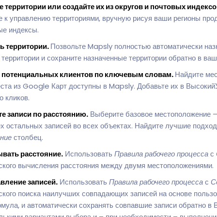
 территории или создайте их из округов и почтовых индексо
е к управлению территориями, вручную рисуя ваши регионы про
ые индексы.
ь территории.
Позвольте Mapsly полностью автоматически наз
 территории и сохраните назначенные территории обратно в ва
е потенциальных клиентов по ключевым словам.
Найдите мес
ста из Google Карт доступны в Mapsly. Добавьте их в ВысокийУ
о кликов.
е записи по расстоянию.
Выберите базовое местоположение –
ех остальных записей во всех объектах. Найдите лучшие подход
ние
столбец.
вать расстояние.
Использовать
Правила рабочего процесса
с
ского вычисления расстояния между двумя местоположениями.
вление записей.
Использовать
Правила рабочего процесса
с
С
ского поиска наилучших совпадающих записей на основе пользо
мула, и автоматически сохранять совпавшие записи обратно в
олькими вариантами выбора и – при необходимости – выполнени