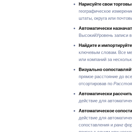
Нарисуйте свои торговые
географическое измерени
штаты, округа или почтов
Автоматически назначат
ВысокийУровень записи в
Найдите и импортируйт
ключевым словам. Все ме
или компаний за нескольк
Визуально сопоставляйт
прямое расстояние до вс
отсортировав по
Расстоя
Автоматически рассчиты
действие для автоматиче
Автоматическое сопоста
действие для автоматиче
сопоставления и
ранг
фор
поиска с одним или неск