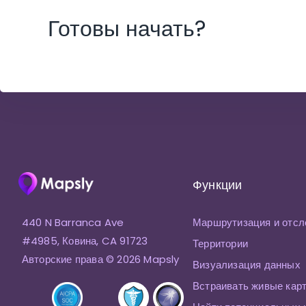
Готовы начать?
Функции
440 N Barranca Ave
Маршрутизация и отсл
#4985, Ковина, CA 91723
Территории
Авторские права © 2026 Mapsly
Визуализация данных
Встраивать живые кар