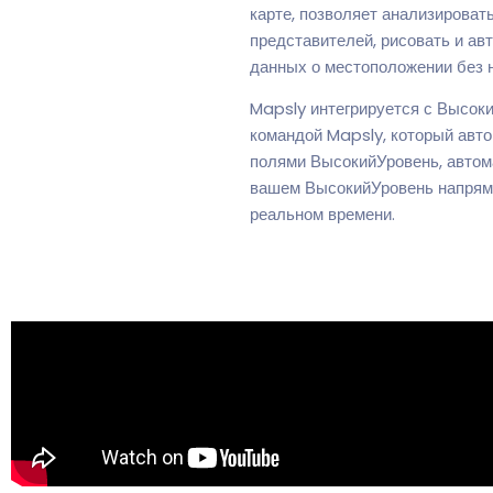
карте, позволяет анализироват
представителей, рисовать и ав
данных о местоположении без н
Mapsly интегрируется с Высоки
командой Mapsly, который авто
полями ВысокийУровень, автом
вашем ВысокийУровень напряму
реальном времени.