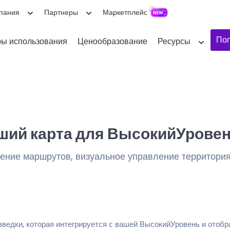
пания
Партнеры
Маркетплейс
Поп
ы использования
Ценообразование
Ресурсы
ший карта для ВысокийУрове
ение маршрутов, визуальное управление территория
ведки, которая интегрируется с вашей ВысокийУровень и отобр