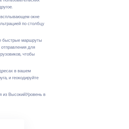
ругое.
в всплывающем окне
ильтрацией по столбцу
е быстрые маршруты
м отправления для
рузовиков, чтобы
дресах в вашем
уга, и геокодируйте
я из ВысокийУровень в