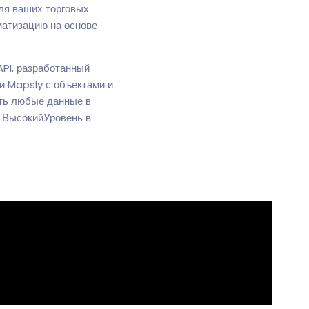
ля ваших торговых
матизацию на основе
API, разработанный
и Mapsly с объектами и
ать любые данные в
 ВысокийУровень в