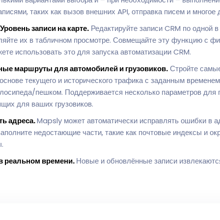
писями, таких как вызов внешних API, отправка писем и многое д
ровень записи на карте.
Редактируйте записи CRM по одной 
ляйте их в табличном просмотре. Совмещайте эту функцию с ф
жете использовать это для запуска автоматизации CRM.
ные маршруты для автомобилей и грузовиков.
Стройте самы
 основе текущего и исторического трафика с заданным времене
лосипеда/пешком. Поддерживается несколько параметров для г
ящих для ваших грузовиков.
ть адреса.
Mapsly может автоматически исправлять ошибки в а
аполните недостающие части, такие как почтовые индексы и окр
.
в реальном времени.
Новые и обновлённые записи извлекаютс