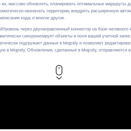
ь их, массово обновлять, планировать оптимальные маршруты д
томатически назначать территории, внедрять расширенную авто
аписания кода; и многое другое.
йУровень через двунаправленный коннектор на базе нативного 
матически синхронизирует объекты и поля вашей учетной запис
атически подгружает данные в Mapsly и позволяет редактиров
ю в Mapsly. Обновления, сделанные в Mapsly, отправляются в