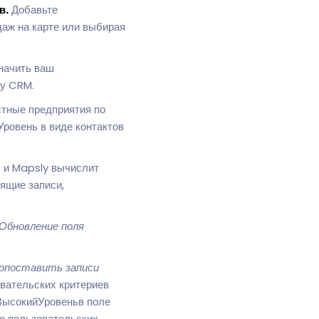
в.
Добавьте
даж на карте или выбирая
начить ваш
шу CRM.
тные предприятия по
ровень в виде контактов
 и Mapsly вычислит
ящие записи,
Обновление поля
опоставить записи
вательских критериев
 ВысокийУровеньв поле
е пользовательских