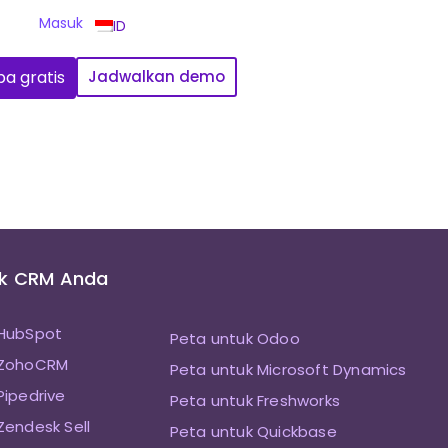
Masuk
ID
a gratis
Jadwalkan demo
uk CRM Anda
 HubSpot
Peta untuk Odoo
 ZohoCRM
Peta untuk Microsoft Dynamics
Pipedrive
Peta untuk Freshworks
Zendesk Sell
Peta untuk Quickbase