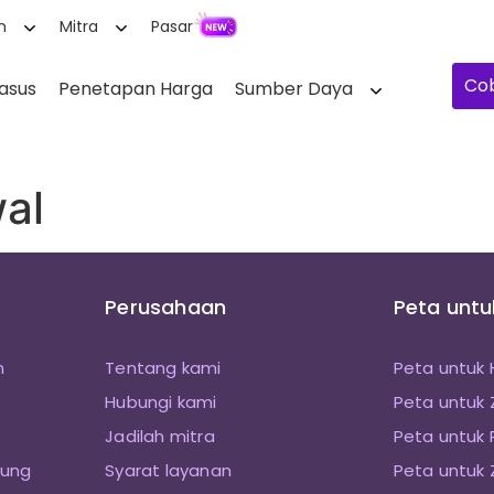
n
Mitra
Pasar
Cob
kasus
Penetapan Harga
Sumber Daya
al
Perusahaan
Peta unt
n
Tentang kami
Peta untuk
Hubungi kami
Peta untuk
Jadilah mitra
Peta untuk 
sung
Syarat layanan
Peta untuk 