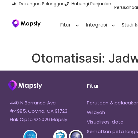
Dukungan Pelanggan
Hubungi Penjualan
Perusahaa
Fitur
Integrasi
Studi 
Otomatisasi: Jadw
Fitur
440 N Barranca Ave
Perutean & pelacaka
#4985, Covina, CA 91723
Wilayah
Hak Cipta © 2026 Mapsly
Visualisasi data
Sematkan peta lang