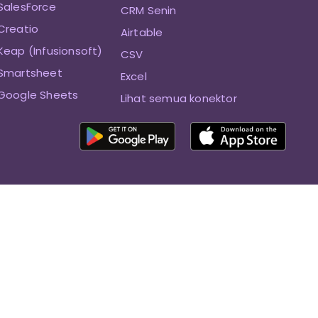
SalesForce
CRM Senin
Creatio
Airtable
Keap (Infusionsoft)
CSV
 Smartsheet
Excel
 Google Sheets
Lihat semua konektor