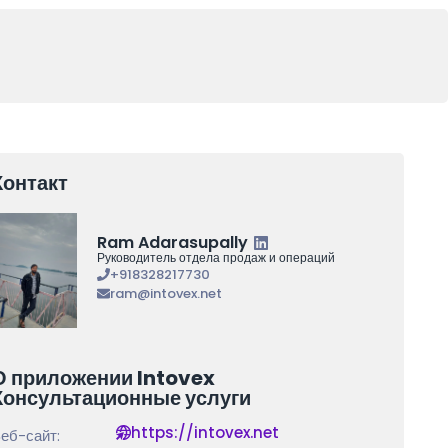
Контакт
Ram Adarasupally
Руководитель отдела продаж и операций
+918328217730
ram@intovex.net
О приложении Intovex
Консультационные услуги
https://intovex.net
еб-сайт: