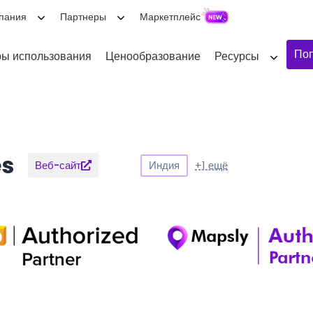
пания
Партнеры
Маркетплейс
Поп
ы использования
Ценообразование
Ресурсы
es
Индия
+1 ещё
Веб-сайт