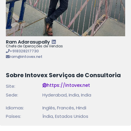
Ram Adarasupally
Chefe de Operações de Vendas
+918328217730
ram@intovex.net
Sobre Intovex Serviços de Consultoria
https://intovex.net
Site:
Sede:
Hyderabad, India, India
Idiomas:
Inglês, Francês, Hindi
Países:
Índia, Estados Unidos