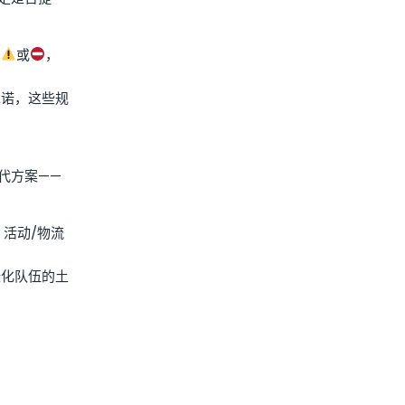
为
或
，
承诺，这些规
代方案——
活动/物流
绿化队伍的土