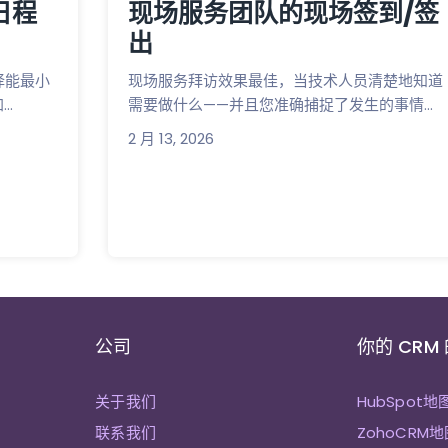
日程
现场服务团队的现场签到/签
出
择能最小
现场服务拜访效果最佳，当技术人员清楚地知道
..
需要做什么——并且您准确捕捉了发生的事情...
2 月 13, 2026
公司
你的 CRM
关于我们
HubSpot地
联系我们
ZohoCRM地