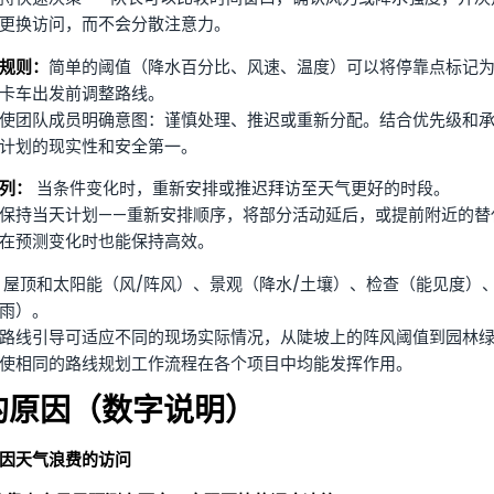
更换访问，而不会分散注意力。
规则：
简单的阈值（降水百分比、风速、温度）可以将停靠点标记
卡车出发前调整路线。
使团队成员明确意图：谨慎处理、推迟或重新分配。结合优先级和
计划的现实性和安全第一。
列：
当条件变化时，重新安排或推迟拜访至天气更好的时段。
保持当天计划——重新安排顺序，将部分活动延后，或提前附近的替
在预测变化时也能保持高效。
屋顶和太阳能（风/阵风）、景观（降水/土壤）、检查（能见度）、
雨）。
路线引导可适应不同的现场实际情况，从陡坡上的阵风阈值到园林
使相同的路线规划工作流程在各个项目中均能发挥作用。
的原因（数字说明）
% 因天气浪费的访问