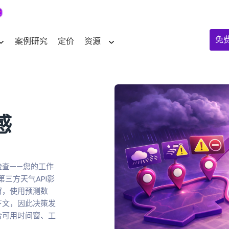
免
案例研究
定价
资源
感
检查——您的工作
第三方天气API影
窗，使用预测数
下文，因此决策发
合可用时间窗、工