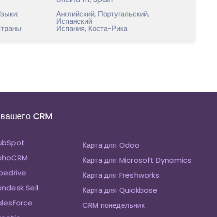
зыки:
Английский, Португальский,
Испанский
траны:
Испания, Коста-Рика
 вашего CRM
HubSpot
Карта для Odoo
ZohoCRM
Карта для Microsoft Dynamics
ipedrive
Карта для Freshworks
endesk Sell
Карта для Quickbase
alesForce
CRM понедельник