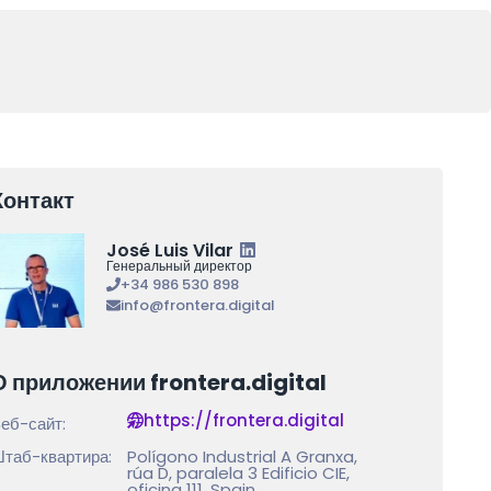
Контакт
José Luis Vilar
Генеральный директор
+34 986 530 898
info@frontera.digital
О приложении frontera.digital
https://frontera.digital
еб-сайт:
таб-квартира:
Polígono Industrial A Granxa,
rúa D, paralela 3 Edificio CIE,
oficina 111, Spain