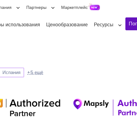
пания
Партнеры
Маркетплейс
Поп
ы использования
Ценообразование
Ресурсы
Испания
+5 ещё