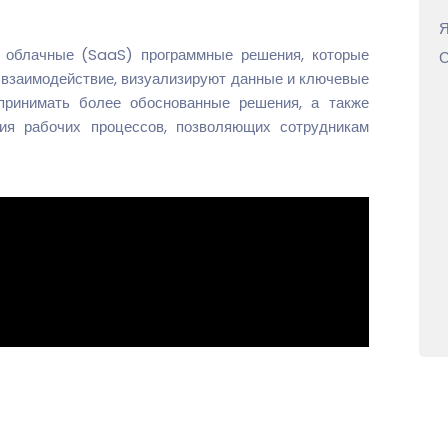
Я
 облачные (SaaS) программные решения, которые
С
 взаимодействие, визуализируют данные и ключевые
принимать более обоснованные решения, а также
ия рабочих процессов, позволяющих сотрудникам