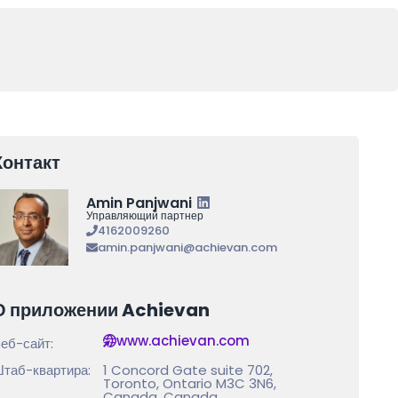
Контакт
Amin Panjwani
Управляющий партнер
4162009260
amin.panjwani@achievan.com
О приложении Achievan
www.achievan.com
еб-сайт:
таб-квартира:
1 Concord Gate suite 702,
Toronto, Ontario M3C 3N6,
Canada, Canada