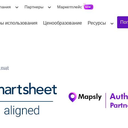
пания
Партнеры
Маркетплейс
Поп
ы использования
Ценообразование
Ресурсы
 ещё