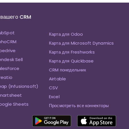
 вашего CRM
HubSpot
Карта для Odoo
ZohoCRM
Карта для Microsoft Dynamics
ipedrive
Карта для Freshworks
endesk Sell
Карта для Quickbase
alesForce
CRM понедельник
reatio
Airtable
eap (Infusionsoft)
CSV
Smartsheet
Excel
oogle Sheets
Просмотреть все коннекторы