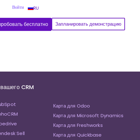
Войти
RU
робовать бесплатно
Запланировать демонстрацию
 вашего CRM
HubSpot
Карта для Odoo
ZohoCRM
Карта для Microsoft Dynamics
ipedrive
Карта для Freshworks
endesk Sell
Карта для Quickbase