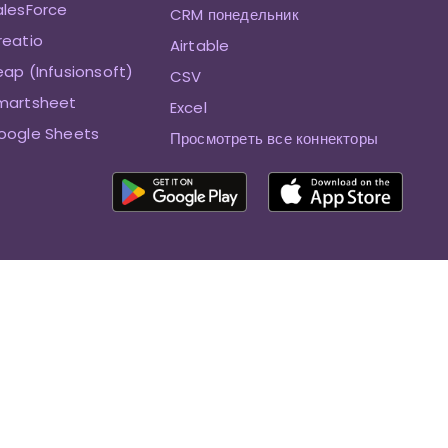
alesForce
CRM понедельник
reatio
Airtable
eap (Infusionsoft)
CSV
Smartsheet
Excel
oogle Sheets
Просмотреть все коннекторы