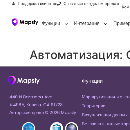
Поддержка клиентов
Связаться с отделом продаж
Ком
Функции
Интеграция
Пример
Автоматизация:
Функции
440 N Barranca Ave
Маршрутизация и отсл
#4985, Ковина, CA 91723
Территории
Авторские права © 2026 Mapsly
Визуализация данных
Встраивать живые кар