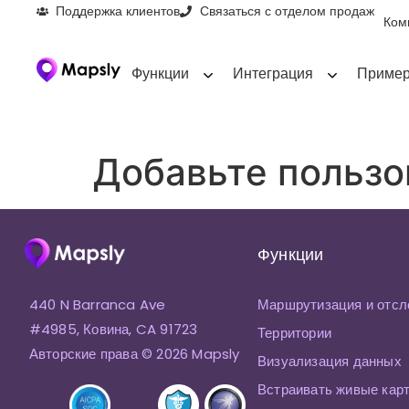
Поддержка клиентов
Связаться с отделом продаж
Ком
Функции
Интеграция
Пример
Добавьте пользов
Функции
440 N Barranca Ave
Маршрутизация и отсл
#4985, Ковина, CA 91723
Территории
Авторские права © 2026 Mapsly
Визуализация данных
Встраивать живые кар