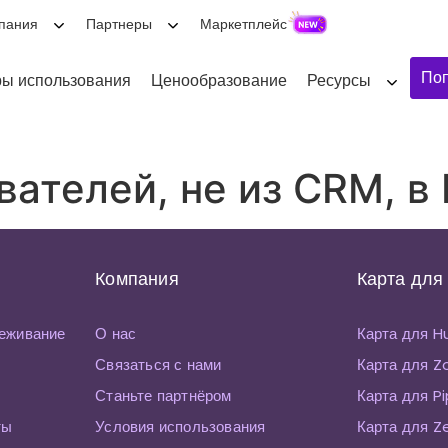
пания
Партнеры
Маркетплейс
Поп
ы использования
Ценообразование
Ресурсы
ателей, не из CRM, в
Компания
Карта для
еживание
О нас
Карта для 
Связаться с нами
Карта для 
Станьте партнёром
Карта для P
ты
Условия использования
Карта для Z