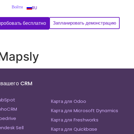
Войти
RU
робовать бесплатно
Запланировать демонстрацию
 Mapsly
 вашего CRM
HubSpot
Карта для Odoo
ZohoCRM
Карта для Microsoft Dynamics
ipedrive
Карта для Freshworks
endesk Sell
Карта для Quickbase