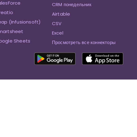
alesForce
CRM понедельник
reatio
Airtable
eap (Infusionsoft)
CSV
Smartsheet
Excel
oogle Sheets
Просмотреть все коннекторы