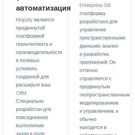
Enterprise GIS
автоматизация
платформа
Mapsly
является
разработано для
продвинутой
управление
платформой
пространственными
геоинтеллекта и
данными, анализ
производительности
и разработка
в полевых
приложений
. Он
условиях,
отлично
созданной для
справляется с
расширьте ваш
продвинутым
CRM
.
геопространственным
Специально
моделированием
разработан для
и управлением, и
повседневное
обычно
выполнение
находится в
задач в поле
,