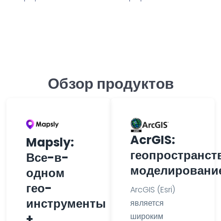
Обзор продуктов
AcrGIS:
Mapsly:
геопространст
Все-в-
моделировани
одном
гео-
ArcGIS (Esri)
инструменты
является
широким
+