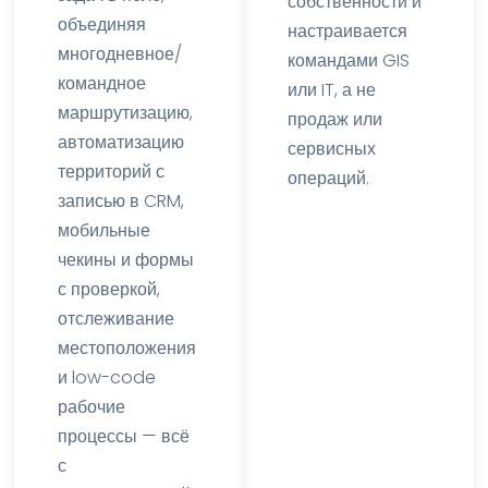
собственности и
объединяя
настраивается
многодневное/
командами GIS
командное
или IT, а не
маршрутизацию,
продаж или
автоматизацию
сервисных
территорий с
операций.
записью в CRM,
мобильные
чекины и формы
с проверкой,
отслеживание
местоположения
и low-code
рабочие
процессы — всё
с