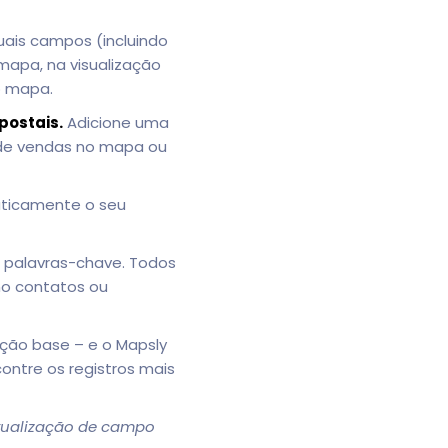
uais campos (incluindo
apa, na visualização
o mapa.
postais.
Adicione uma
 de vendas no mapa ou
aticamente o seu
r palavras-chave. Todos
mo contatos ou
ção base – e o Mapsly
contre os registros mais
tualização de campo