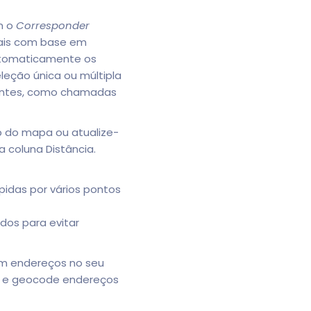
m o
Corresponder
eais com base em
utomaticamente os
leção única ou múltipla
dentes, como chamadas
p do mapa ou atualize-
 coluna Distância.
pidas por vários pontos
dos para evitar
em endereços no seu
s, e geocode endereços