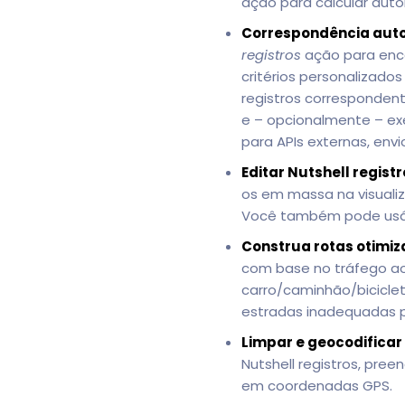
ação para calcular auto
Correspondência auto
registros
ação para enc
critérios personalizad
registros correspondent
e – opcionalmente – ex
para APIs externas, envi
Editar Nutshell regist
os em massa na visualiz
Você também pode usá-
Construa rotas otimiz
com base no tráfego ao 
carro/caminhão/bicicle
estradas inadequadas 
Limpar e geocodificar
Nutshell registros, pr
em coordenadas GPS.