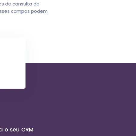
s de consulta de
. Esses campos podem
a o seu CRM