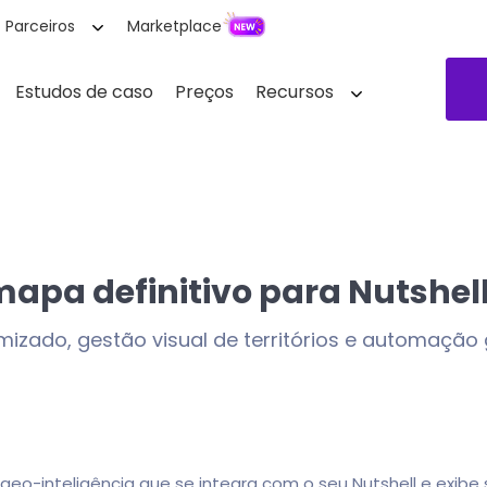
Parceiros
Marketplace
Estudos de caso
Preços
Recursos
mapa definitivo para Nutshel
mizado, gestão visual de territórios e automaçã
eo-inteligência que se integra com o seu Nutshell e exib