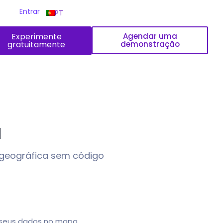
Entrar
PT
Experimente
Agendar uma
gratuitamente
demonstração
l
o geográfica sem código
e seus dados no mapa,