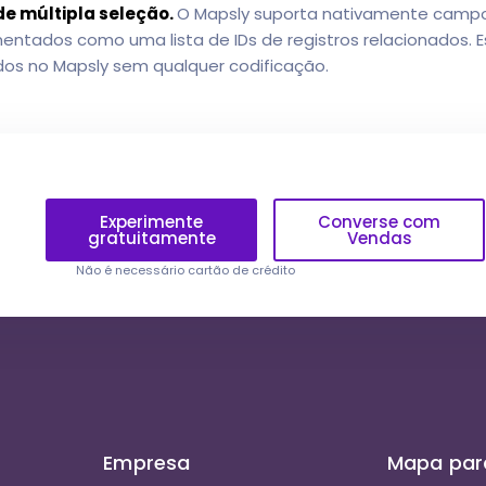
e múltipla seleção.
O Mapsly suporta nativamente campo
mentados como uma lista de IDs de registros relacionados
ados no Mapsly sem qualquer codificação.
Experimente
Converse com
gratuitamente
Vendas
Não é necessário cartão de crédito
Empresa
Mapa par