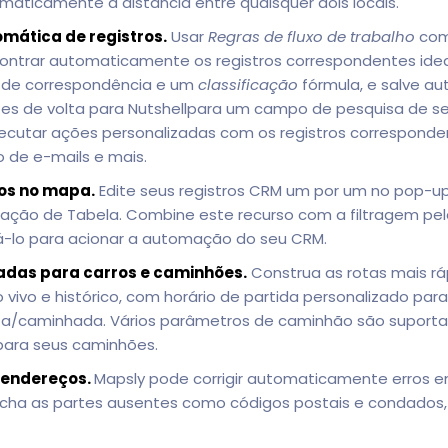
maticamente a distância entre quaisquer dois locais.
mática de registros.
Usar
Regras de fluxo de trabalho
co
ontrar automaticamente os registros correspondentes id
os de correspondência e um
classificação
fórmula, e salve a
es de volta para Nutshellpara um campo de pesquisa de se
ecutar ações personalizadas com os registros correspon
o de e-mails e mais.
ros no mapa.
Edite seus registros CRM um por um no pop-u
ação de Tabela. Combine este recurso com a filtragem pela
lo para acionar a automação do seu CRM.
adas para carros e caminhões.
Construa as rotas mais rá
vivo e histórico, com horário de partida personalizado para
ta/caminhada. Vários parâmetros de caminhão são suporta
para seus caminhões.
 endereços.
Mapsly pode corrigir automaticamente erros 
eencha as partes ausentes como códigos postais e condado