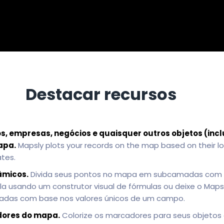
Destacar recursos
os, empresas, negócios e quaisquer outros objetos (incl
apa.
Mapsly plots your records on the map based on their lo
tes.
âmicos.
Divida seus pontos no mapa em subcamadas com 
ula usando um construtor visual de fórmulas ou deixe o Maps
as com base nos valores únicos de um campo.
dores do mapa.
Colorize os marcadores para seus objetos 