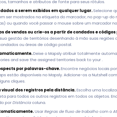
os, tamanhos e atributos de fonte para seus rótulos.
 dados a serem exibidos em qualquer lugar.
Selecione q
em ser mostrados na etiqueta do marcador, no pop-up do m
as) ou quando você passar o mouse sobre um marcador n
os de vendas ou crie-os a partir de condados e códigos 
sua gestão de territórios desenhando à mão suas regiões
condados ou áreas de código postal.
automaticamente.
Deixe o Mapsly atribuir totalmente autom
tories and save the assigned territories back to your .
ospects por palavras-chave.
Encontre negócios locais po
ps estão disponíveis no Mapsly. Adicione-os a Nutshell co
uns cliques.
visual dos registros pela distância.
Escolha uma localiza
reta para todos os outros registros em todos os objetos. En
ndo por
Distância
coluna.
utomaticamente.
Usar
Regras de fluxo de trabalho
com o
A