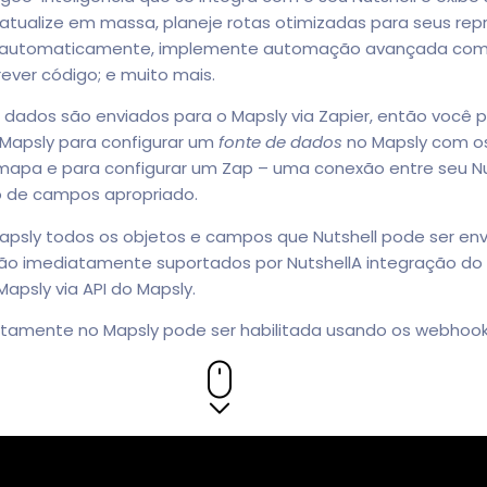
 atualize em massa, planeje rotas otimizadas para seus re
ios automaticamente, implemente automação avançada co
ever código; e muito mais.
s dados são enviados para o Mapsly via Zapier, então você p
 Mapsly para configurar um
fonte de dados
no Mapsly com o
mapa e para configurar um Zap – uma conexão entre seu Nut
 de campos apropriado.
apsly todos os objetos e campos que Nutshell pode ser env
o imediatamente suportados por NutshellA integração do ‘
apsly via API do Mapsly.
etamente no Mapsly pode ser habilitada usando os webhook