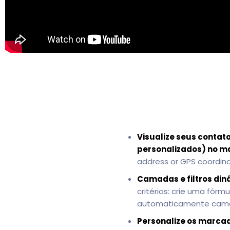
Visualize seus contat
personalizados) no m
address or GPS coordina
Camadas e filtros din
critérios: crie uma fórm
automaticamente camad
Personalize os marca