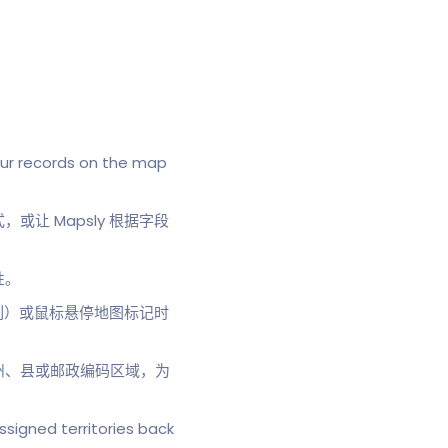
ur records on the map
让 Mapsly 根据字段
性。
列）或鼠标悬停地图标记时
州、县或邮政编码区域，为
igned territories back