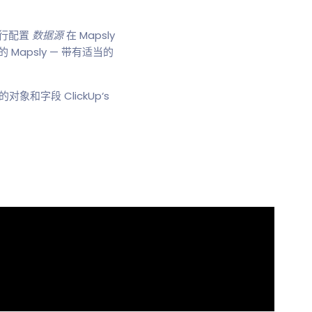
。
南进行配置
数据源
在 Mapsly
 Mapsly — 带有适当的
象和字段 ClickUp‘s