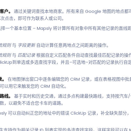
在客户。
通过关键词查找本地商家。所有来自 Google 地图的地点都可以
只需几次点击，即可作为联系人或公司。
择一个基本位置 – Mapsly 将计算所有对象中所有其他记录的直
。
流规则
与
字段更新
自动计算任意两地点之间距离的操作。
流规则
与
匹配记录
根据自定义匹配条件自动查找最佳匹配记录的操
lickUp到单选或多选查找字段，并且–可选地–对匹配的记录执行自
录。
在地图弹出窗口中逐条编辑您的 CRM 记录，或在表格视图中
以用它来触发您的 CRM 自动化。
路线。
基于实时和历史交通，通过多点构建最快路线，支持按汽车/
数，以避免不适合您卡车的道路。
psly 可以自动纠正您的地址中的错误 ClickUp 记录，补全缺失
。
y 原生支持作为相关记录 ID 列表实现的多选查找字段。这样字段可以在 M