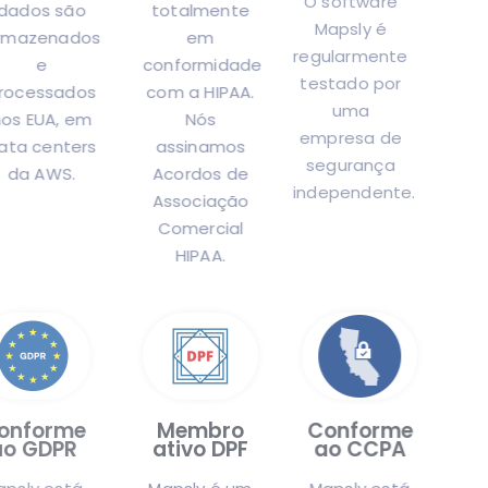
O software
dados são
totalmente
Mapsly é
armazenados
em
regularmente
e
conformidade
testado por
processados
com a HIPAA.
uma
nos EUA, em
Nós
empresa de
data centers
assinamos
segurança
da AWS.
Acordos de
independente.
Associação
Comercial
HIPAA.
Conforme
Membro
Conforme
ao GDPR
ativo DPF
ao CCPA