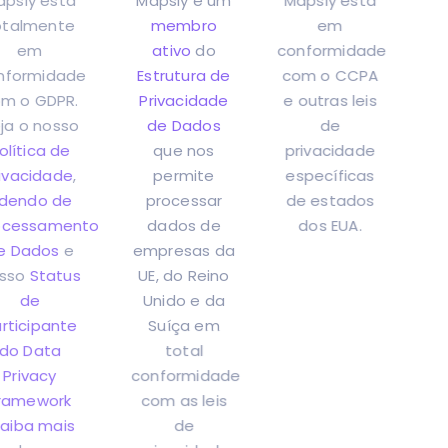
Mapsly está
Mapsly é um
Mapsly está
totalmente
membro
em
em
ativo
do
conformidade
conformidade
Estrutura de
com o CCPA
com o GDPR.
Privacidade
e outras leis
Veja o nosso
de Dados
de
Política de
que nos
privacidade
Privacidade
,
permite
específicas
Adendo de
processar
de estados
Processamento
dados de
dos EUA.
de Dados
e
empresas da
nosso
Status
UE, do Reino
de
Unido e da
participante
Suíça em
do Data
total
Privacy
conformidade
Framework
com as leis
(
saiba mais
de