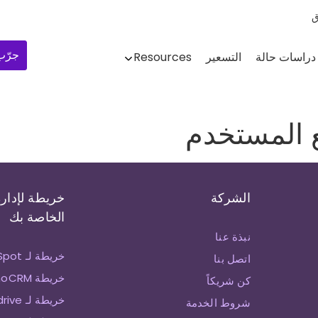
ق
جرّب 
دراسات حالة
التسعير
Resources
ع المستخدم
الشركة
خريطة لإدارة
الخاصة بك
نبذة عنا
خريطة لـ HubSpot
اتصل بنا
خريطة ZohoCRM
كن شريكاً
خريطة لـ Pipedrive
شروط الخدمة