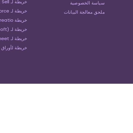
خريطة لـ Zendesk Sell
سياسة الخصوصية
خريطة لـ SalesForce
ملحق معالجة البيانات
خريطة Creatio
خريطة لـ Keap (Infusionsoft)
خريطة لـ Smartsheet
خريطة لأوراق 