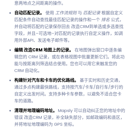
意两地点之间距离的操作。
自动匹配记录。
使用
工作流规则
与
匹配记录
根据自定义
匹配条件自动查找最佳匹配记录的操作和一个
排名
公式，
并自动将匹配的记录保存回去 改造CRM到单选或多选查找
字段，并且–可选地–对匹配的记录执行自定义操作，如调
用外部API、发送电子邮件等。
编辑 改造CRM 地图上的记录。
在地图弹出窗口中逐条编
辑您的 CRM 记录，或在表格视图中批量更新它们。将此功
能与按距离列筛选结合使用。您也可以用它来触发您的
CRM 自动化。
构建针对汽车和卡车的优化路线。
基于实时和历史交通，
通过多点构建最快路线，支持按汽车/卡车/自行车/步行的
自定义出发时间。支持多种卡车参数，以避免不适合您卡
车的道路。
清理并地理编码地址。
Mapsly 可以自动纠正您的地址中的
错误 改造CRM 记录，补全缺失部分，如邮政编码和县区，
并将地址地理编码为 GPS 坐标。