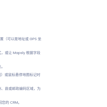
位置（可以是地址或 GPS 坐
让 Mapsly 根据字段
性。
列）或鼠标悬停地图标记时
州、县或邮政编码区域，为
回您的 CRM。