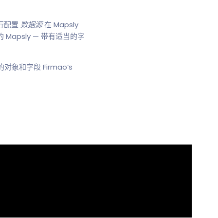
。
进行配置
数据源
在 Mapsly
 Mapsly — 带有适当的字
象和字段 Firmao‘s