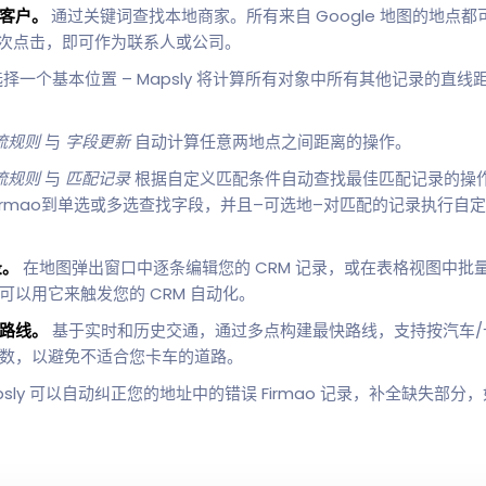
在客户。
通过关键词查找本地商家。所有来自 Google 地图的地点都可以
只需几次点击，即可作为联系人或公司。
择一个基本位置 – Mapsly 将计算所有对象中所有其他记录的直
。
流规则
与
字段更新
自动计算任意两地点之间距离的操作。
流规则
与
匹配记录
根据自定义匹配条件自动查找最佳匹配记录的操
irmao到单选或多选查找字段，并且–可选地–对匹配的记录执行自定
录。
在地图弹出窗口中逐条编辑您的 CRM 记录，或在表格视图中批
以用它来触发您的 CRM 自动化。
路线。
基于实时和历史交通，通过多点构建最快路线，支持按汽车/
数，以避免不适合您卡车的道路。
psly 可以自动纠正您的地址中的错误 Firmao 记录，补全缺失部