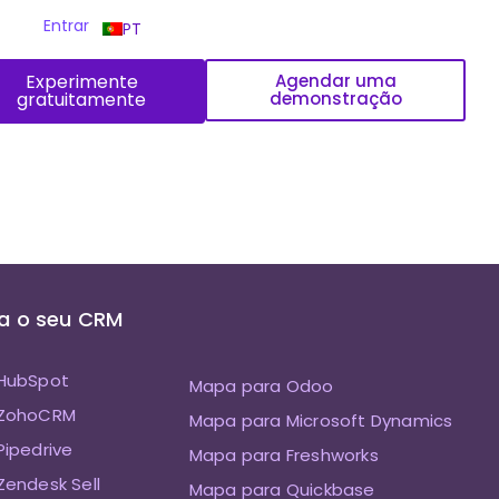
Entrar
PT
Experimente
Agendar uma
gratuitamente
demonstração
a o seu CRM
HubSpot
Mapa para Odoo
 ZohoCRM
Mapa para Microsoft Dynamics
ipedrive
Mapa para Freshworks
endesk Sell
Mapa para Quickbase