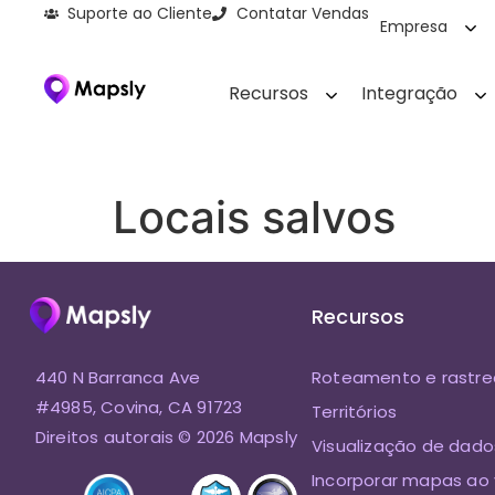
Suporte ao Cliente
Contatar Vendas
Empresa
Recursos
Integração
Locais salvos
Recursos
440 N Barranca Ave
Roteamento e rastr
#4985, Covina, CA 91723
Territórios
Direitos autorais © 2026 Mapsly
Visualização de dado
Incorporar mapas ao 