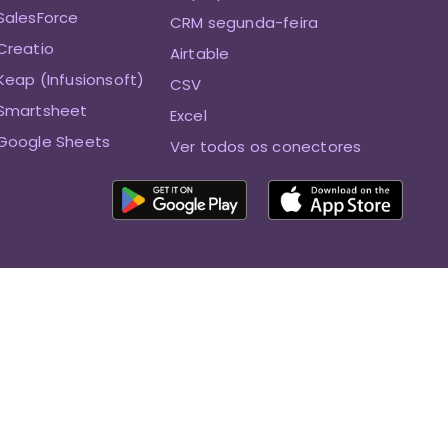
SalesForce
CRM segunda-feira
Creatio
Airtable
eap (Infusionsoft)
CSV
Smartsheet
Excel
Google Sheets
Ver todos os conectores