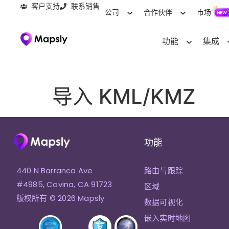
客户支持
联系销售
公司
合作伙伴
市场
功能
集成
导入 KML/KMZ
功能
440 N Barranca Ave
路由与跟踪
#4985, Covina, CA 91723
区域
版权所有 © 2026 Mapsly
数据可视化
嵌入实时地图