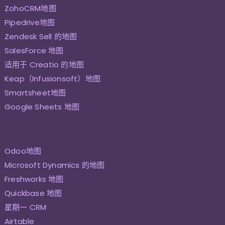
ZohoCRM地图
Pipedrive地图
Zendesk Sell 的地图
SalesForce 地图
适用于 Creatio 的地图
Keap（Infusionsoft）地图
Smartsheet地图
Google Sheets 地图
Odoo地图
Microsoft Dynamics 的地图
Freshworks 地图
Quickbase 地图
星期一 CRM
Airtable