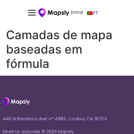
Entrar
PT
Camadas de mapa
baseadas em
fórmula
440 N Barranca Ave nº 4985, Covina, CA 91723
Direitos autorais © 2026 Mapsly