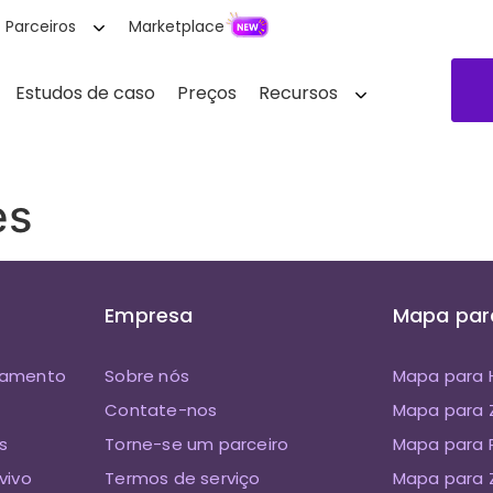
Parceiros
Marketplace
Estudos de caso
Preços
Recursos
es
Empresa
Mapa par
eamento
Sobre nós
Mapa para 
Contate-nos
Mapa para
s
Torne-se um parceiro
Mapa para P
vivo
Termos de serviço
Mapa para Z