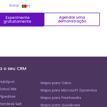
Entrar
PT
Experimente
Agendar uma
gratuitamente
demonstração
a o seu CRM
HubSpot
Mapa para Odoo
 ZohoCRM
Mapa para Microsoft Dynamics
ipedrive
Mapa para Freshworks
endesk Sell
Mapa para Quickbase