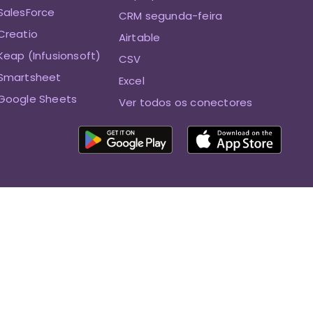
SalesForce
CRM segunda-feira
Creatio
Airtable
eap (Infusionsoft)
CSV
Smartsheet
Excel
Google Sheets
Ver todos os conectores