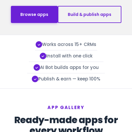
Browse apps
Build & publish apps
Works across 15+ CRMs
Install with one click
AI Bot builds apps for you
Publish & earn — keep 100%
APP GALLERY
Ready-made apps for
every workflow