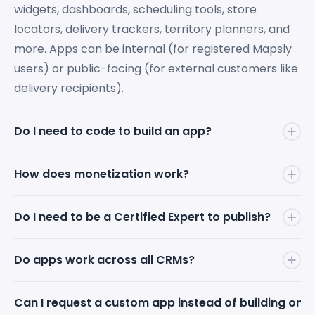
widgets, dashboards, scheduling tools, store
locators, delivery trackers, territory planners, and
more. Apps can be internal (for registered Mapsly
users) or public-facing (for external customers like
delivery recipients).
Do I need to code to build an app?
No. Describe your app idea in natural language to
How does monetization work?
the Mapsly AI Bot — it handles the building,
debugging, and cross-CRM compatibility. You can
You set your app's price and keep
100% of the
Do I need to be a Certified Expert to publish?
also schedule a call and work directly with a Mapsly
revenue
. Mapsly takes zero commission on app
Solution Engineer.
sales. To use a paid marketplace app, end-clients
Anyone can build apps on Mapsly. However, to
Do apps work across all CRMs?
must have an active Mapsly subscription — that's
monetize and earn money
from apps on the
how Mapsly earns. Revenue streams are strictly
Marketplace, the app must be published by a
Sim. O Mapsly possui conectores nativos para mais
Can I request a custom app instead of building one
separated.
Mapsly Certified Expert. Certification is free and
de 15 CRMs principais, então um aplicativo que você