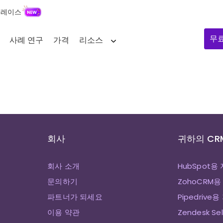
플레이스
무
사례 연구
가격
리소스
회사
귀하의 CR
회사 소개
HubSpot용
문의하기
ZohoCRM용
파트너가 되세요
Pipedrive
이용 약관
Zendesk Se