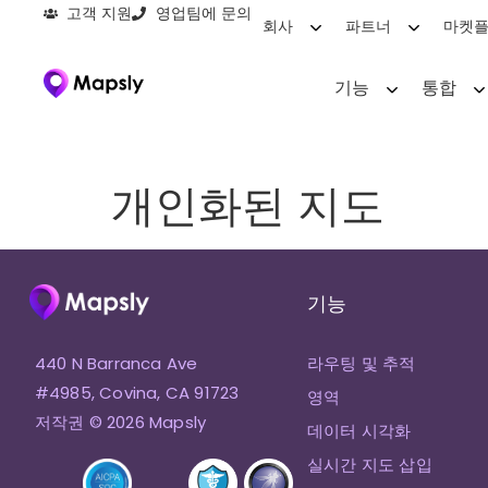
고객 지원
영업팀에 문의
회사
파트너
마켓
기능
통합
개인화된 지도
기능
440 N Barranca Ave
라우팅 및 추적
#4985, Covina, CA 91723
영역
저작권 © 2026 Mapsly
데이터 시각화
실시간 지도 삽입