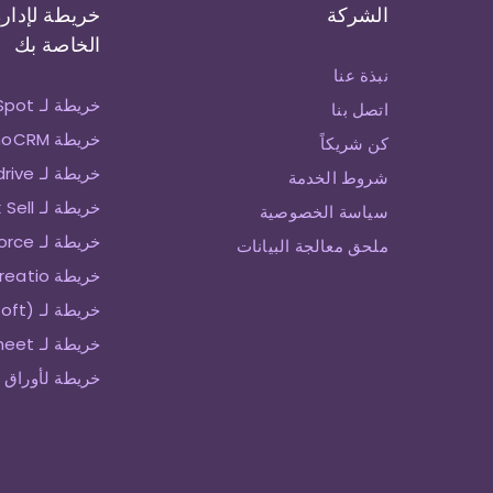
الشركة
خريطة لإدارة
الخاصة بك
نبذة عنا
خريطة لـ HubSpot
اتصل بنا
خريطة ZohoCRM
كن شريكاً
خريطة لـ Pipedrive
شروط الخدمة
خريطة لـ Zendesk Sell
سياسة الخصوصية
خريطة لـ SalesForce
ملحق معالجة البيانات
خريطة Creatio
خريطة لـ Keap (Infusionsoft)
خريطة لـ Smartsheet
خريطة لأوراق 