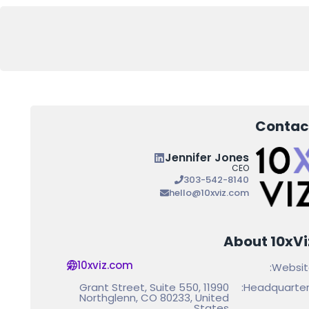
Contac
Jennifer Jones
CEO
303-542-8140
hello@10xviz.com
About 10xVi
10xviz.com
Websit
11990 Grant Street, Suite 550,
Headquarter
Northglenn, CO 80233, United
States