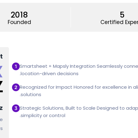
2018
5
Founded
Certified Expe
t
Smartsheet + Mapsly Integration Seamlessly conn
location-driven decisions.
Recognized for Impact Honored for excellence in ali
solutions.
z
Strategic Solutions, Built to Scale Designed to ad
simplicity or control.
e:
s: